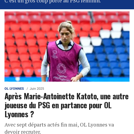
C’est un gros coup porté au PSG féminin.
OL LYONNES
Juin 2025
Après Marie-Antoinette Katoto, une autre
joueuse du PSG en partance pour OL
Lyonnes ?
Avec sept départs actés fin mai, OL Lyonnes va
devoir recruter.