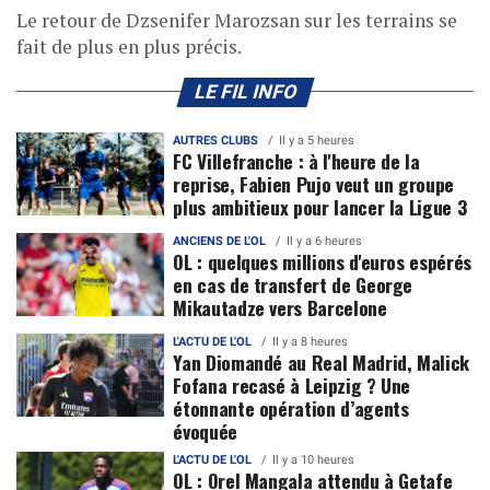
Le retour de Dzsenifer Marozsan sur les terrains se
fait de plus en plus précis.
LE FIL INFO
AUTRES CLUBS
Il y a 5 heures
FC Villefranche : à l'heure de la
reprise, Fabien Pujo veut un groupe
plus ambitieux pour lancer la Ligue 3
ANCIENS DE L'OL
Il y a 6 heures
OL : quelques millions d'euros espérés
en cas de transfert de George
Mikautadze vers Barcelone
L'ACTU DE L'OL
Il y a 8 heures
Yan Diomandé au Real Madrid, Malick
Fofana recasé à Leipzig ? Une
étonnante opération d’agents
évoquée
L'ACTU DE L'OL
Il y a 10 heures
OL : Orel Mangala attendu à Getafe