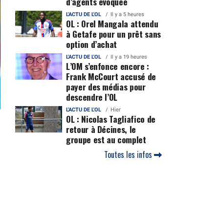
d’agents évoquée
L'ACTU DE L'OL
Il y a 5 heures
OL : Orel Mangala attendu
à Getafe pour un prêt sans
option d’achat
L'ACTU DE L'OL
Il y a 19 heures
L’OM s’enfonce encore :
Frank McCourt accusé de
payer des médias pour
descendre l’OL
L'ACTU DE L'OL
Hier
OL : Nicolas Tagliafico de
retour à Décines, le
groupe est au complet
Toutes les infos