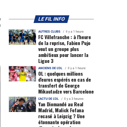
n
LE FIL INFO
4
AUTRES CLUBS
Il y a 1 heure
FC Villefranche : à l'heure
de la reprise, Fabien Pujo
veut un groupe plus
ambitieux pour lancer la
Ligue 3
ANCIENS DE L'OL
Il y a 1 heure
OL : quelques millions
d'euros espérés en cas de
transfert de George
Mikautadze vers Barcelone
L'ACTU DE L'OL
Il y a 3 heures
Yan Diomandé au Real
Madrid, Malick Fofana
recasé à Leipzig ? Une
étonnante opération