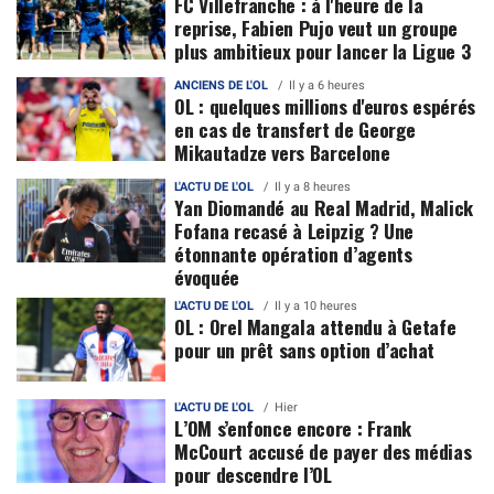
FC Villefranche : à l'heure de la
reprise, Fabien Pujo veut un groupe
plus ambitieux pour lancer la Ligue 3
ANCIENS DE L'OL
Il y a 6 heures
OL : quelques millions d'euros espérés
en cas de transfert de George
Mikautadze vers Barcelone
L'ACTU DE L'OL
Il y a 8 heures
Yan Diomandé au Real Madrid, Malick
Fofana recasé à Leipzig ? Une
étonnante opération d’agents
évoquée
L'ACTU DE L'OL
Il y a 10 heures
OL : Orel Mangala attendu à Getafe
pour un prêt sans option d’achat
L'ACTU DE L'OL
Hier
L’OM s’enfonce encore : Frank
McCourt accusé de payer des médias
pour descendre l’OL