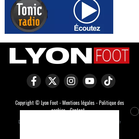
Copyright © Lyon Foot -
Mentions légales
-
Politique des
cookies
-
Contact
-
Domaines officiels :
lyonfoot.com
,
lyonfootball.com
,
lyonfootball.fr
Développé par Everlats