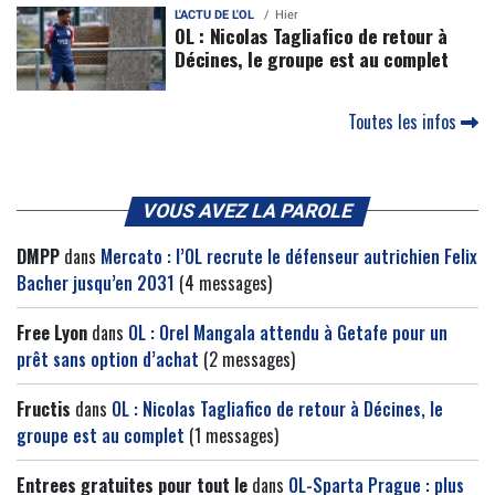
L'ACTU DE L'OL
Hier
OL : Nicolas Tagliafico de retour à
Décines, le groupe est au complet
Toutes les infos
VOUS AVEZ LA PAROLE
DMPP
dans
Mercato : l’OL recrute le défenseur autrichien Felix
Bacher jusqu’en 2031
(4 messages)
Free Lyon
dans
OL : Orel Mangala attendu à Getafe pour un
prêt sans option d’achat
(2 messages)
Fructis
dans
OL : Nicolas Tagliafico de retour à Décines, le
groupe est au complet
(1 messages)
Entrees gratuites pour tout le
dans
OL-Sparta Prague : plus