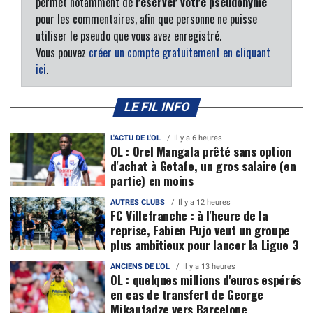
permet notamment de
réserver votre pseudonyme
pour les commentaires, afin que personne ne puisse
utiliser le pseudo que vous avez enregistré.
Vous pouvez
créer un compte gratuitement en cliquant
ici
.
LE FIL INFO
L'ACTU DE L'OL
Il y a 6 heures
OL : Orel Mangala prêté sans option
d'achat à Getafe, un gros salaire (en
partie) en moins
AUTRES CLUBS
Il y a 12 heures
FC Villefranche : à l'heure de la
reprise, Fabien Pujo veut un groupe
plus ambitieux pour lancer la Ligue 3
ANCIENS DE L'OL
Il y a 13 heures
OL : quelques millions d'euros espérés
en cas de transfert de George
Mikautadze vers Barcelone