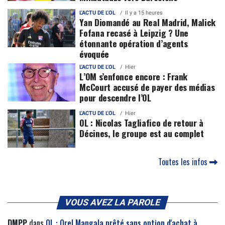
L'ACTU DE L'OL
Il y a 15 heures
Yan Diomandé au Real Madrid, Malick
Fofana recasé à Leipzig ? Une
étonnante opération d’agents
évoquée
L'ACTU DE L'OL
Hier
L’OM s’enfonce encore : Frank
McCourt accusé de payer des médias
pour descendre l’OL
L'ACTU DE L'OL
Hier
OL : Nicolas Tagliafico de retour à
Décines, le groupe est au complet
Toutes les infos
VOUS AVEZ LA PAROLE
DMPP
dans
OL : Orel Mangala prêté sans option d'achat à