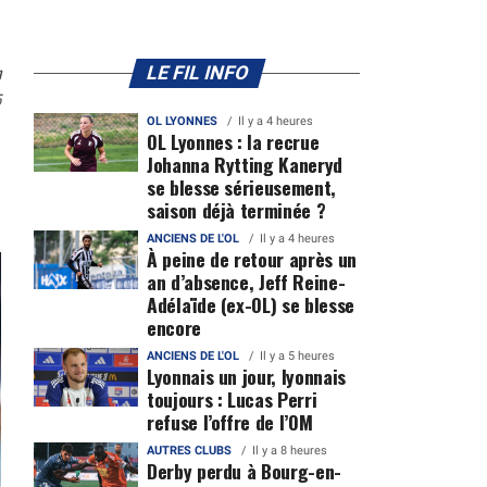
n
LE FIL INFO
5
OL LYONNES
Il y a 4 heures
OL Lyonnes : la recrue
Johanna Rytting Kaneryd
se blesse sérieusement,
saison déjà terminée ?
ANCIENS DE L'OL
Il y a 4 heures
À peine de retour après un
an d’absence, Jeff Reine-
Adélaïde (ex-OL) se blesse
encore
ANCIENS DE L'OL
Il y a 5 heures
Lyonnais un jour, lyonnais
toujours : Lucas Perri
refuse l’offre de l’OM
AUTRES CLUBS
Il y a 8 heures
Derby perdu à Bourg-en-