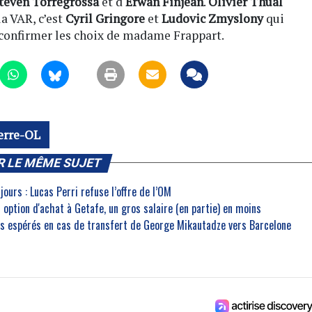
teven Torregrossa
et d'
Erwan Finjean
.
Olivier Thual
la VAR, c’est
Cyril Gringore
et
Ludovic Zmyslony
qui
 confirmer les choix de madame Frappart.
erre-OL
R LE MÊME SUJET
ujours : Lucas Perri refuse l’offre de l’OM
 option d'achat à Getafe, un gros salaire (en partie) en moins
ros espérés en cas de transfert de George Mikautadze vers Barcelone