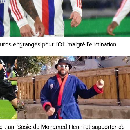
euros engrangés pour l’OL malgré l’élimination
e : un
Sosie de Mohamed Henni et supporter de