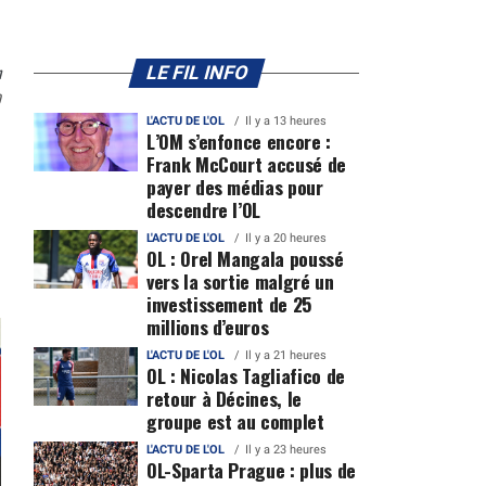
n
LE FIL INFO
0
L'ACTU DE L'OL
Il y a 13 heures
L’OM s’enfonce encore :
Frank McCourt accusé de
payer des médias pour
descendre l’OL
L'ACTU DE L'OL
Il y a 20 heures
OL : Orel Mangala poussé
vers la sortie malgré un
investissement de 25
millions d’euros
L'ACTU DE L'OL
Il y a 21 heures
OL : Nicolas Tagliafico de
retour à Décines, le
groupe est au complet
L'ACTU DE L'OL
Il y a 23 heures
OL-Sparta Prague : plus de