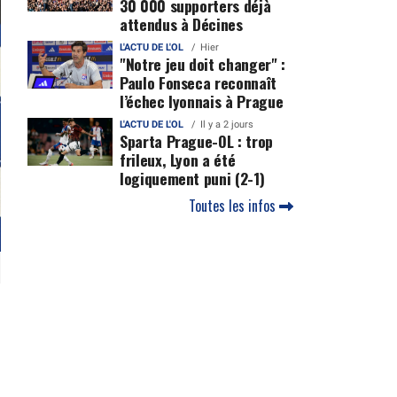
30 000 supporters déjà
attendus à Décines
L'ACTU DE L'OL
Hier
"Notre jeu doit changer" :
Paulo Fonseca reconnaît
l’échec lyonnais à Prague
L'ACTU DE L'OL
Il y a 2 jours
Sparta Prague-OL : trop
frileux, Lyon a été
logiquement puni (2-1)
Toutes les infos