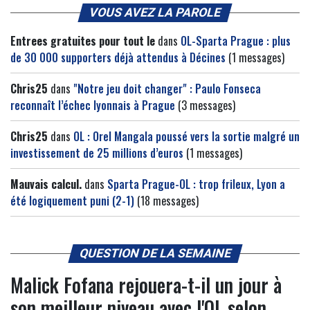
VOUS AVEZ LA PAROLE
Entrees gratuites pour tout le
dans
OL-Sparta Prague : plus
de 30 000 supporters déjà attendus à Décines
(1 messages)
Chris25
dans
"Notre jeu doit changer" : Paulo Fonseca
reconnaît l’échec lyonnais à Prague
(3 messages)
Chris25
dans
OL : Orel Mangala poussé vers la sortie malgré un
investissement de 25 millions d’euros
(1 messages)
Mauvais calcul.
dans
Sparta Prague-OL : trop frileux, Lyon a
été logiquement puni (2-1)
(18 messages)
QUESTION DE LA SEMAINE
Malick Fofana rejouera-t-il un jour à
son meilleur niveau avec l'OL selon