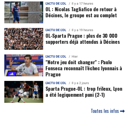
L'ACTU DE L'OL
Il y a 17 heures
OL : Nicolas Tagliafico de retour à
Décines, le groupe est au complet
L'ACTU DE L'OL
Il y a 19 heures
OL-Sparta Prague : plus de 30 000
supporters déjà attendus à Décines
L'ACTU DE L'OL
Hier
"Notre jeu doit changer" : Paulo
Fonseca reconnaît l’échec lyonnais à
Prague
L'ACTU DE L'OL
Il y a 2 jours
Sparta Prague-OL : trop frileux, Lyon
a été logiquement puni (2-1)
Toutes les infos