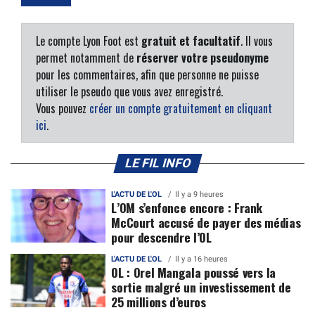
Le compte Lyon Foot est
gratuit et facultatif
. Il vous
permet notamment de
réserver votre pseudonyme
pour les commentaires, afin que personne ne puisse
utiliser le pseudo que vous avez enregistré.
Vous pouvez
créer un compte gratuitement en cliquant
ici
.
LE FIL INFO
L'ACTU DE L'OL
Il y a 9 heures
L’OM s’enfonce encore : Frank
McCourt accusé de payer des médias
pour descendre l’OL
L'ACTU DE L'OL
Il y a 16 heures
OL : Orel Mangala poussé vers la
sortie malgré un investissement de
25 millions d’euros