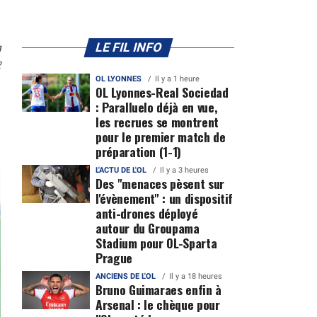
n
LE FIL INFO
2
OL LYONNES
Il y a 1 heure
OL Lyonnes-Real Sociedad
: Paralluelo déjà en vue,
les recrues se montrent
pour le premier match de
préparation (1-1)
L'ACTU DE L'OL
Il y a 3 heures
Des "menaces pèsent sur
l'évènement" : un dispositif
anti-drones déployé
autour du Groupama
Stadium pour OL-Sparta
Prague
ANCIENS DE L'OL
Il y a 18 heures
Bruno Guimaraes enfin à
Arsenal : le chèque pour