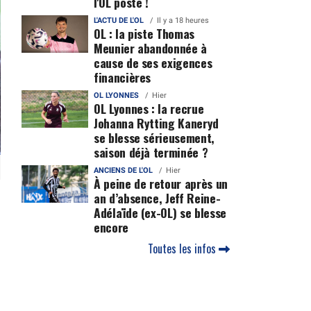
l'OL posté !
L'ACTU DE L'OL
Il y a 18 heures
OL : la piste Thomas
Meunier abandonnée à
cause de ses exigences
financières
OL LYONNES
Hier
OL Lyonnes : la recrue
Johanna Rytting Kaneryd
se blesse sérieusement,
saison déjà terminée ?
ANCIENS DE L'OL
Hier
À peine de retour après un
an d’absence, Jeff Reine-
Adélaïde (ex-OL) se blesse
encore
Toutes les infos