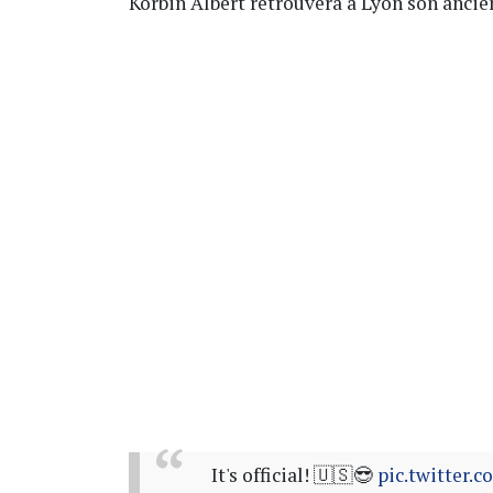
Korbin Albert retrouvera à Lyon son anci
It's official! 🇺🇸😎
pic.twitter.