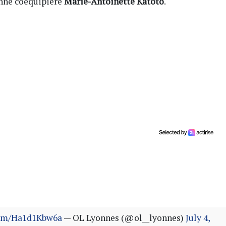
enne coéquipière
Marie-Antoinette Katoto
.
com/Ha1d1Kbw6a
— OL Lyonnes (@ol__lyonnes)
July 4,