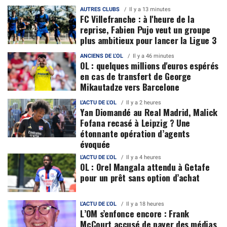
AUTRES CLUBS
Il y a 13 minutes
FC Villefranche : à l'heure de la
reprise, Fabien Pujo veut un groupe
plus ambitieux pour lancer la Ligue 3
ANCIENS DE L'OL
Il y a 46 minutes
OL : quelques millions d'euros espérés
en cas de transfert de George
Mikautadze vers Barcelone
L'ACTU DE L'OL
Il y a 2 heures
Yan Diomandé au Real Madrid, Malick
Fofana recasé à Leipzig ? Une
étonnante opération d’agents
évoquée
L'ACTU DE L'OL
Il y a 4 heures
OL : Orel Mangala attendu à Getafe
pour un prêt sans option d’achat
L'ACTU DE L'OL
Il y a 18 heures
L’OM s’enfonce encore : Frank
McCourt accusé de payer des médias