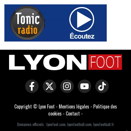
Copyright © Lyon Foot -
Mentions légales
-
Politique des
cookies
-
Contact
-
Domaines officiels :
lyonfoot.com
,
lyonfootball.com
,
lyonfootball.fr