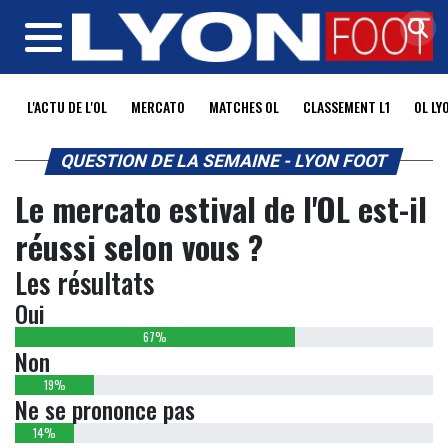
MENU
L'ACTU DE L'OL
MERCATO
MATCHES OL
CLASSEMENT L1
OL LY
QUESTION DE LA SEMAINE - LYON FOOT
Le mercato estival de l'OL est-il
réussi selon vous ?
Les résultats
Oui
67%
Non
19%
Ne se prononce pas
14%