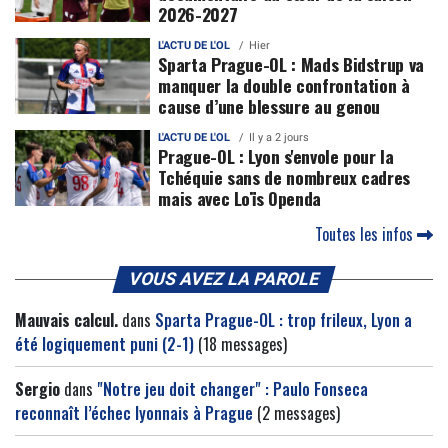
2026-2027
L'ACTU DE L'OL
Hier
Sparta Prague-OL : Mads Bidstrup va
manquer la double confrontation à
cause d’une blessure au genou
L'ACTU DE L'OL
Il y a 2 jours
Prague-OL : Lyon s'envole pour la
Tchéquie sans de nombreux cadres
mais avec Loïs Openda
Toutes les infos
VOUS AVEZ LA PAROLE
Mauvais calcul.
dans
Sparta Prague-OL : trop frileux, Lyon a
été logiquement puni (2-1)
(18 messages)
Sergio
dans
"Notre jeu doit changer" : Paulo Fonseca
reconnaît l’échec lyonnais à Prague
(2 messages)