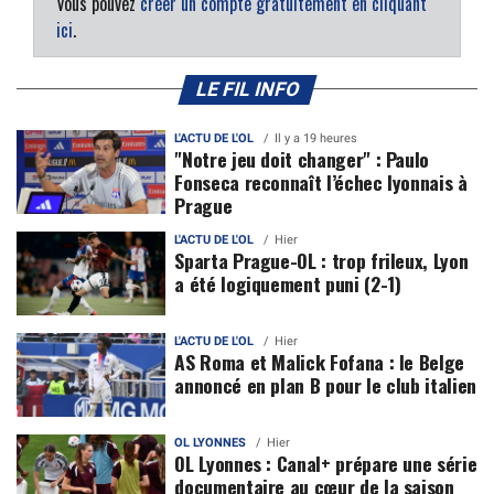
Vous pouvez
créer un compte gratuitement en cliquant
ici
.
LE FIL INFO
L'ACTU DE L'OL
Il y a 19 heures
"Notre jeu doit changer" : Paulo
Fonseca reconnaît l’échec lyonnais à
Prague
L'ACTU DE L'OL
Hier
Sparta Prague-OL : trop frileux, Lyon
a été logiquement puni (2-1)
L'ACTU DE L'OL
Hier
AS Roma et Malick Fofana : le Belge
annoncé en plan B pour le club italien
OL LYONNES
Hier
OL Lyonnes : Canal+ prépare une série
documentaire au cœur de la saison