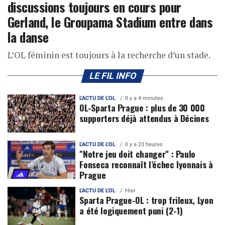
discussions toujours en cours pour
Gerland, le Groupama Stadium entre dans
la danse
L’OL féminin est toujours à la recherche d’un stade.
LE FIL INFO
L'ACTU DE L'OL
Il y a 4 minutes
OL-Sparta Prague : plus de 30 000
supporters déjà attendus à Décines
L'ACTU DE L'OL
Il y a 23 heures
"Notre jeu doit changer" : Paulo
Fonseca reconnaît l’échec lyonnais à
Prague
L'ACTU DE L'OL
Hier
Sparta Prague-OL : trop frileux, Lyon
a été logiquement puni (2-1)