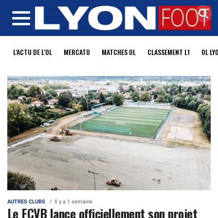
MENU
L'ACTU DE L'OL
MERCATO
MATCHES OL
CLASSEMENT L1
OL LY
AUTRES CLUBS
Il y a 1 semaine
Le FCVB lance officiellement son projet