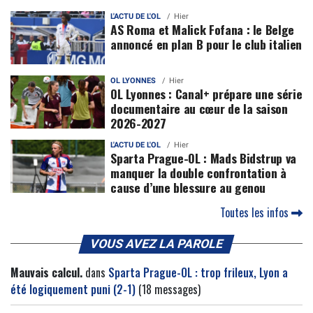
L'ACTU DE L'OL
Hier
AS Roma et Malick Fofana : le Belge
annoncé en plan B pour le club italien
OL LYONNES
Hier
OL Lyonnes : Canal+ prépare une série
documentaire au cœur de la saison
2026-2027
L'ACTU DE L'OL
Hier
Sparta Prague-OL : Mads Bidstrup va
manquer la double confrontation à
cause d’une blessure au genou
Toutes les infos
VOUS AVEZ LA PAROLE
Mauvais calcul.
dans
Sparta Prague-OL : trop frileux, Lyon a
été logiquement puni (2-1)
(18 messages)