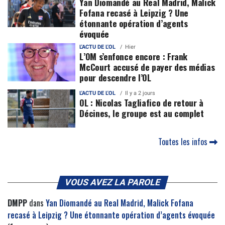
Yan Diomandé au Real Madrid, Malick
Fofana recasé à Leipzig ? Une
étonnante opération d’agents
évoquée
L'ACTU DE L'OL
Hier
L’OM s’enfonce encore : Frank
McCourt accusé de payer des médias
pour descendre l’OL
L'ACTU DE L'OL
Il y a 2 jours
OL : Nicolas Tagliafico de retour à
Décines, le groupe est au complet
Toutes les infos
VOUS AVEZ LA PAROLE
DMPP
dans
Yan Diomandé au Real Madrid, Malick Fofana
recasé à Leipzig ? Une étonnante opération d’agents évoquée