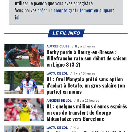
utiliser le pseudo que vous avez enregistré.
Vous pouvez
créer un compte gratuitement en cliquant
ici
.
LE FIL INFO
AUTRES CLUBS
Il y a 2 heures
Derby perdu à Bourg-en-Bresse :
Villefranche rate son début de saison
en Ligue 3 (3-2)
L'ACTU DE L'OL
Il y a 15 heures
OL : Orel Mangala prêté sans option
d'achat à Getafe, un gros salaire (en
partie) en moins
ANCIENS DE L'OL
Il y a 22 heures
OL : quelques millions d'euros espérés
en cas de transfert de George
Mikautadze vers Barcelone
L'ACTU DE L'OL
Hier