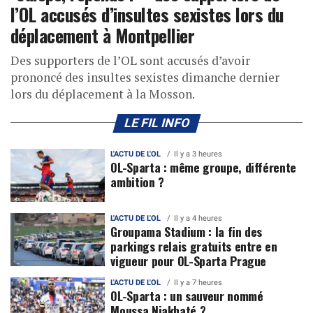
l’OL accusés d’insultes sexistes lors du
déplacement à Montpellier
Des supporters de l’OL sont accusés d’avoir
prononcé des insultes sexistes dimanche dernier
lors du déplacement à la Mosson.
LE FIL INFO
L'ACTU DE L'OL
Il y a 3 heures
OL-Sparta : même groupe, différente
ambition ?
L'ACTU DE L'OL
Il y a 4 heures
Groupama Stadium : la fin des
parkings relais gratuits entre en
vigueur pour OL-Sparta Prague
L'ACTU DE L'OL
Il y a 7 heures
OL-Sparta : un sauveur nommé
Moussa Niakhaté ?