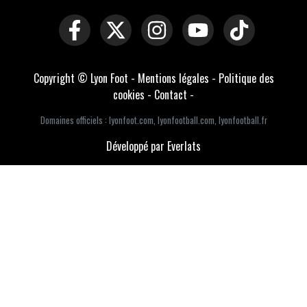
Copyright © Lyon Foot -
Mentions légales
-
Politique des
cookies
-
Contact
-
Domaines officiels :
lyonfoot.com
,
lyonfootball.com
,
lyonfootball.fr
Développé par Everlats