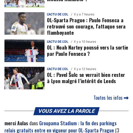
L'ACTU DE L'OL
Il y a 7 heures
OL-Sparta Prague : Paulo Fonseca a
retrouvé son courage, l'attaque sera
flamboyante
L'ACTU DE L'OL
Il y a 10 heures
OL : Noah Nartey poussé vers la sortie
par Paulo Fonseca ?
L'ACTU DE L'OL
Il y a 12 heures
OL : Pavel Šulc se verrait bien rester
à Lyon malgré l’intérêt de Leeds
Toutes les infos
VOUS AVEZ LA PAROLE
merci Aulas
dans
Groupama Stadium : la fin des parkings
relais gratuits entre en vigueur pour OL-Sparta Prague
(3