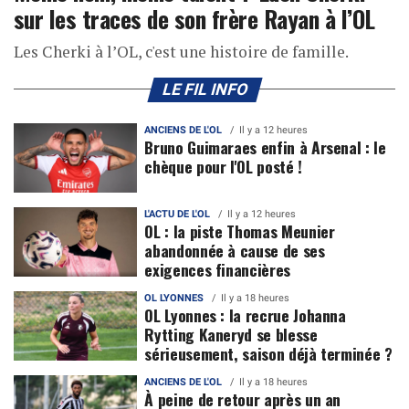
sur les traces de son frère Rayan à l’OL
Les Cherki à l’OL, c'est une histoire de famille.
LE FIL INFO
ANCIENS DE L'OL
Il y a 12 heures
Bruno Guimaraes enfin à Arsenal : le
chèque pour l'OL posté !
L'ACTU DE L'OL
Il y a 12 heures
OL : la piste Thomas Meunier
abandonnée à cause de ses
exigences financières
OL LYONNES
Il y a 18 heures
OL Lyonnes : la recrue Johanna
Rytting Kaneryd se blesse
sérieusement, saison déjà terminée ?
ANCIENS DE L'OL
Il y a 18 heures
À peine de retour après un an