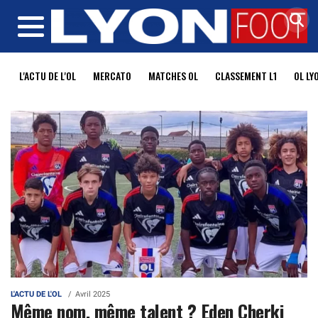
MENU
L'ACTU DE L'OL
MERCATO
MATCHES OL
CLASSEMENT L1
OL LY
L'ACTU DE L'OL
Avril 2025
Même nom, même talent ? Eden Cherki