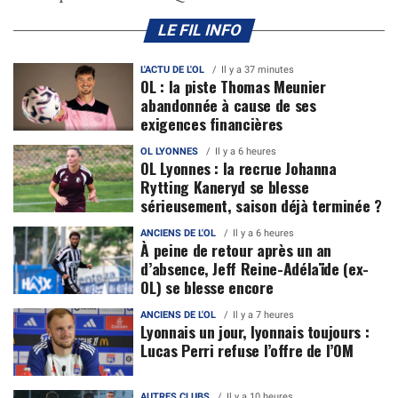
LE FIL INFO
L'ACTU DE L'OL
Il y a 37 minutes
OL : la piste Thomas Meunier
abandonnée à cause de ses
exigences financières
OL LYONNES
Il y a 6 heures
OL Lyonnes : la recrue Johanna
Rytting Kaneryd se blesse
sérieusement, saison déjà terminée ?
ANCIENS DE L'OL
Il y a 6 heures
À peine de retour après un an
d’absence, Jeff Reine-Adélaïde (ex-
OL) se blesse encore
ANCIENS DE L'OL
Il y a 7 heures
Lyonnais un jour, lyonnais toujours :
Lucas Perri refuse l’offre de l’OM
AUTRES CLUBS
Il y a 10 heures