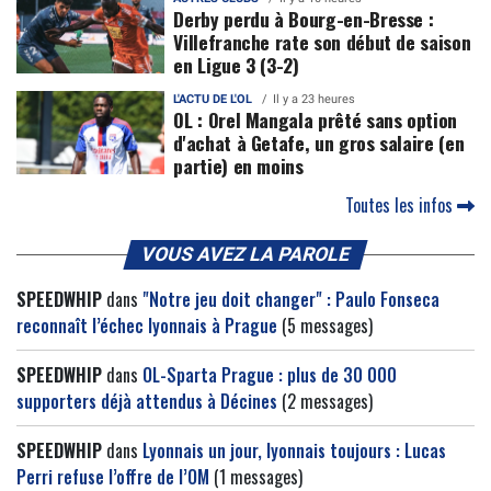
Derby perdu à Bourg-en-Bresse :
Villefranche rate son début de saison
en Ligue 3 (3-2)
L'ACTU DE L'OL
Il y a 23 heures
OL : Orel Mangala prêté sans option
d'achat à Getafe, un gros salaire (en
partie) en moins
Toutes les infos
VOUS AVEZ LA PAROLE
SPEEDWHIP
dans
"Notre jeu doit changer" : Paulo Fonseca
reconnaît l’échec lyonnais à Prague
(5 messages)
SPEEDWHIP
dans
OL-Sparta Prague : plus de 30 000
supporters déjà attendus à Décines
(2 messages)
SPEEDWHIP
dans
Lyonnais un jour, lyonnais toujours : Lucas
Perri refuse l’offre de l’OM
(1 messages)