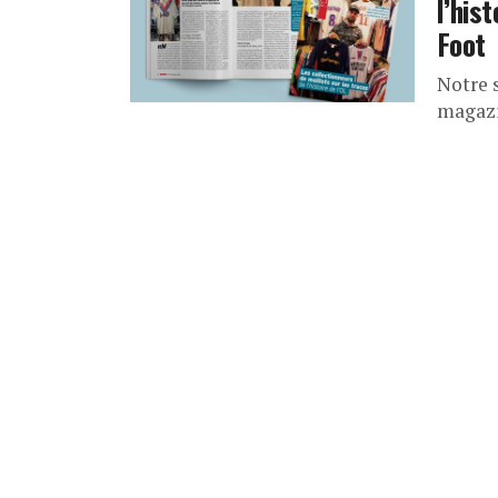
l’his
Foot
Notre 
magazi