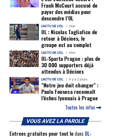
Frank McCourt accusé de
payer des médias pour
descendre l’OL
L'ACTU DE L'OL
Hier
OL : Nicolas Tagliafico de
retour à Décines, le
groupe est au complet
L'ACTU DE L'OL
Hier
OL-Sparta Prague : plus de
30 000 supporters déjà
attendus à Décines
L'ACTU DE L'OL
Il y a 2 jours
"Notre jeu doit changer" :
Paulo Fonseca reconnaît
l’échec lyonnais à Prague
Toutes les infos
VOUS AVEZ LA PAROLE
Entrees gratuites pour tout le
dans
OL-