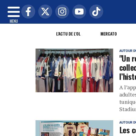
MENU
L'ACTU DE L'OL
MERCATO
AUTOUR D
"Un r
colle
l’hist
A l’ap
adulte
tuniqu
Stadiu
AUTOUR D
Les c