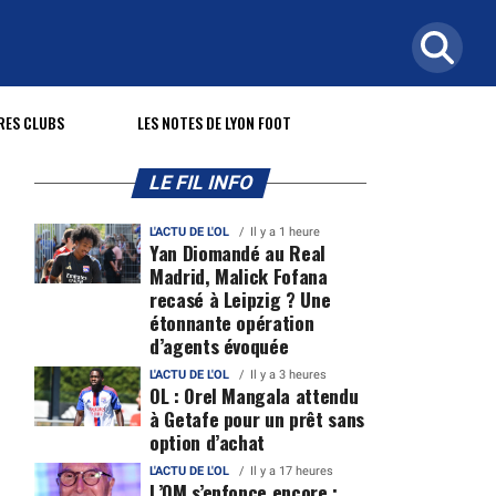
RES CLUBS
LES NOTES DE LYON FOOT
LE FIL INFO
L'ACTU DE L'OL
Il y a 1 heure
Yan Diomandé au Real
Madrid, Malick Fofana
recasé à Leipzig ? Une
étonnante opération
d’agents évoquée
L'ACTU DE L'OL
Il y a 3 heures
OL : Orel Mangala attendu
à Getafe pour un prêt sans
option d’achat
L'ACTU DE L'OL
Il y a 17 heures
L’OM s’enfonce encore :