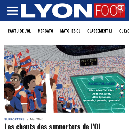
MENU
L'ACTU DE L'OL
MERCATO
MATCHES OL
CLASSEMENT L1
OL LY
SUPPORTERS
Mai 2026
Les chants des supporters de l’OL