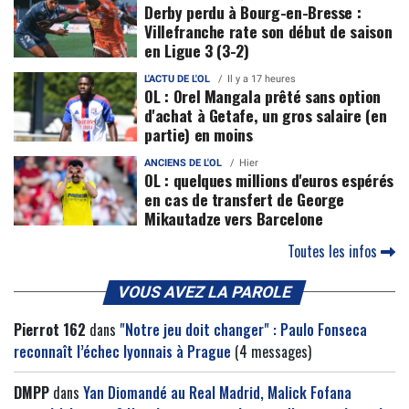
Derby perdu à Bourg-en-Bresse :
Villefranche rate son début de saison
en Ligue 3 (3-2)
L'ACTU DE L'OL
Il y a 17 heures
OL : Orel Mangala prêté sans option
d'achat à Getafe, un gros salaire (en
partie) en moins
ANCIENS DE L'OL
Hier
OL : quelques millions d'euros espérés
en cas de transfert de George
Mikautadze vers Barcelone
Toutes les infos
VOUS AVEZ LA PAROLE
Pierrot 162
dans
"Notre jeu doit changer" : Paulo Fonseca
reconnaît l’échec lyonnais à Prague
(4 messages)
DMPP
dans
Yan Diomandé au Real Madrid, Malick Fofana