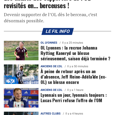
revisités en… berceuses !
Devenir supporter de l’OL dès le berceau, c’est
désormais possible.
LE FIL INFO
OL LYONNES
Il y a 25 minutes
OL Lyonnes : la recrue Johanna
Rytting Kaneryd se blesse
sérieusement, saison déjà terminée ?
ANCIENS DE L'OL
Il y a 50 minutes
À peine de retour après un an
d’absence, Jeff Reine-Adélaïde (ex-
OL) se blesse encore
ANCIENS DE L'OL
Il y a 1 heure
Lyonnais un jour, lyonnais toujours :
Lucas Perri refuse l’offre de l’OM
AUTRES CLUBS
Il y a 4 heures