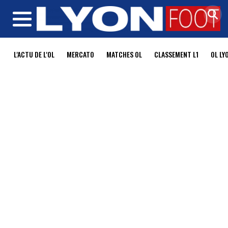
MENU
L'ACTU DE L'OL
MERCATO
MATCHES OL
CLASSEMENT L1
OL LY