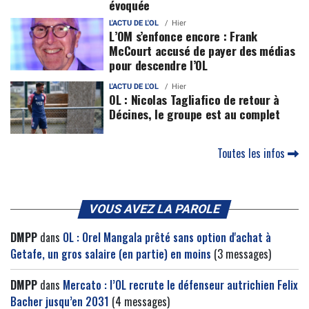
évoquée
L'ACTU DE L'OL
Hier
L’OM s’enfonce encore : Frank
McCourt accusé de payer des médias
pour descendre l’OL
L'ACTU DE L'OL
Hier
OL : Nicolas Tagliafico de retour à
Décines, le groupe est au complet
Toutes les infos
VOUS AVEZ LA PAROLE
DMPP
dans
OL : Orel Mangala prêté sans option d'achat à
Getafe, un gros salaire (en partie) en moins
(3 messages)
DMPP
dans
Mercato : l’OL recrute le défenseur autrichien Felix
Bacher jusqu’en 2031
(4 messages)