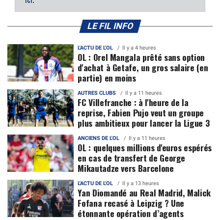
LE FIL INFO
L'ACTU DE L'OL
Il y a 4 heures
OL : Orel Mangala prêté sans option
d'achat à Getafe, un gros salaire (en
partie) en moins
AUTRES CLUBS
Il y a 11 heures
FC Villefranche : à l'heure de la
reprise, Fabien Pujo veut un groupe
plus ambitieux pour lancer la Ligue 3
ANCIENS DE L'OL
Il y a 11 heures
OL : quelques millions d'euros espérés
en cas de transfert de George
Mikautadze vers Barcelone
L'ACTU DE L'OL
Il y a 13 heures
Yan Diomandé au Real Madrid, Malick
Fofana recasé à Leipzig ? Une
étonnante opération d’agents