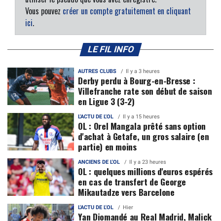
Vous pouvez
créer un compte gratuitement en cliquant
ici
.
LE FIL INFO
AUTRES CLUBS
Il y a 3 heures
Derby perdu à Bourg-en-Bresse :
Villefranche rate son début de saison
en Ligue 3 (3-2)
L'ACTU DE L'OL
Il y a 15 heures
OL : Orel Mangala prêté sans option
d'achat à Getafe, un gros salaire (en
partie) en moins
ANCIENS DE L'OL
Il y a 23 heures
OL : quelques millions d'euros espérés
en cas de transfert de George
Mikautadze vers Barcelone
L'ACTU DE L'OL
Hier
Yan Diomandé au Real Madrid, Malick