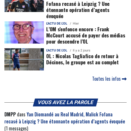
Fofana recasé à Leipzig ? Une
étonnante opération d’agents
évoquée
L'ACTU DE L'OL
Hier
L’OM s’enfonce encore : Frank
McCourt accusé de payer des médias
pour descendre l’OL
L'ACTU DE L'OL
Il y a 2 jours
OL : Nicolas Tagliafico de retour à
Décines, le groupe est au complet
Toutes les infos
VOUS AVEZ LA PAROLE
DMPP
dans
Yan Diomandé au Real Madrid, Malick Fofana
recasé à Leipzig ? Une étonnante opération d’agents évoquée
(1 messages)