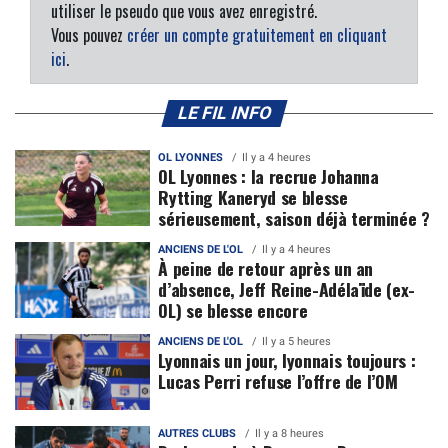
utiliser le pseudo que vous avez enregistré.
Vous pouvez
créer un compte gratuitement en cliquant
ici
.
LE FIL INFO
OL LYONNES
Il y a 4 heures
OL Lyonnes : la recrue Johanna
Rytting Kaneryd se blesse
sérieusement, saison déjà terminée ?
ANCIENS DE L'OL
Il y a 4 heures
À peine de retour après un an
d’absence, Jeff Reine-Adélaïde (ex-
OL) se blesse encore
ANCIENS DE L'OL
Il y a 5 heures
Lyonnais un jour, lyonnais toujours :
Lucas Perri refuse l’offre de l’OM
AUTRES CLUBS
Il y a 8 heures