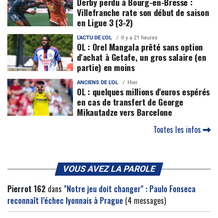
Derby perdu à Bourg-en-Bresse :
Villefranche rate son début de saison
en Ligue 3 (3-2)
L'ACTU DE L'OL
Il y a 21 heures
OL : Orel Mangala prêté sans option
d'achat à Getafe, un gros salaire (en
partie) en moins
ANCIENS DE L'OL
Hier
OL : quelques millions d'euros espérés
en cas de transfert de George
Mikautadze vers Barcelone
Toutes les infos
VOUS AVEZ LA PAROLE
Pierrot 162
dans
"Notre jeu doit changer" : Paulo Fonseca
reconnaît l’échec lyonnais à Prague
(4 messages)