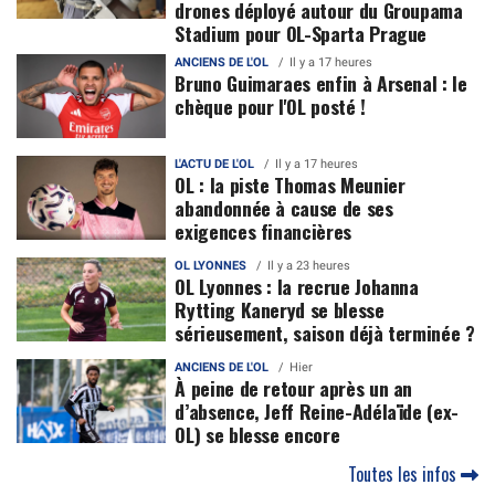
drones déployé autour du Groupama
Stadium pour OL-Sparta Prague
ANCIENS DE L'OL
Il y a 17 heures
Bruno Guimaraes enfin à Arsenal : le
chèque pour l'OL posté !
L'ACTU DE L'OL
Il y a 17 heures
OL : la piste Thomas Meunier
abandonnée à cause de ses
exigences financières
OL LYONNES
Il y a 23 heures
OL Lyonnes : la recrue Johanna
Rytting Kaneryd se blesse
sérieusement, saison déjà terminée ?
ANCIENS DE L'OL
Hier
À peine de retour après un an
d’absence, Jeff Reine-Adélaïde (ex-
OL) se blesse encore
Toutes les infos