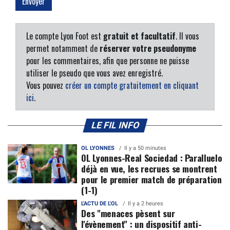
Le compte Lyon Foot est
gratuit et facultatif
. Il vous
permet notamment de
réserver votre pseudonyme
pour les commentaires, afin que personne ne puisse
utiliser le pseudo que vous avez enregistré.
Vous pouvez
créer un compte gratuitement en cliquant
ici
.
LE FIL INFO
OL LYONNES
Il y a 50 minutes
OL Lyonnes-Real Sociedad : Paralluelo
déjà en vue, les recrues se montrent
pour le premier match de préparation
(1-1)
L'ACTU DE L'OL
Il y a 2 heures
Des "menaces pèsent sur
l'évènement" : un dispositif anti-