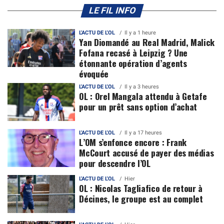
LE FIL INFO
L'ACTU DE L'OL
Il y a 1 heure
Yan Diomandé au Real Madrid, Malick
Fofana recasé à Leipzig ? Une
étonnante opération d’agents
évoquée
L'ACTU DE L'OL
Il y a 3 heures
OL : Orel Mangala attendu à Getafe
pour un prêt sans option d’achat
L'ACTU DE L'OL
Il y a 17 heures
L’OM s’enfonce encore : Frank
McCourt accusé de payer des médias
pour descendre l’OL
L'ACTU DE L'OL
Hier
OL : Nicolas Tagliafico de retour à
Décines, le groupe est au complet