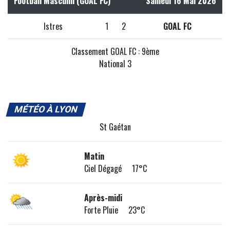
Football Masculin (GOAL FC)
Samedi 16 Mai 2026
Istres
1
2
GOAL FC
Classement GOAL FC : 9ème
National 3
MÉTÉO À LYON
St Gaétan
Matin
Ciel Dégagé 17°C
Après-midi
Forte Pluie 23°C