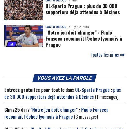
L'ACTU DE L'OL
Hier
OL-Sparta Prague : plus de 30 000
supporters déjà attendus à Décines
L'ACTU DE L'OL
Il y a 2 jours
"Notre jeu doit changer" : Paulo
Fonseca reconnaît l’échec lyonnais à
Prague
Toutes les infos
VOUS AVEZ LA PAROLE
Entrees gratuites pour tout le
dans
OL-Sparta Prague : plus
de 30 000 supporters déjà attendus à Décines
(1 messages)
Chris25
dans
"Notre jeu doit changer" : Paulo Fonseca
reconnaît l’échec lyonnais à Prague
(3 messages)