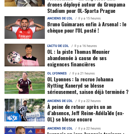
drones déployé autour du Groupama
Stadium pour OL-Sparta Prague
ANCIENS DE L'OL
Il y a 15 heures
Bruno Guimaraes enfin à Arsenal : le
chèque pour l'OL posté !
L'ACTU DE L'OL
Il y a 16 heures
OL : la piste Thomas Meunier
abandonnée à cause de ses
exigences financières
OL LYONNES
Il y a 21 heures
OL Lyonnes : la recrue Johanna
Rytting Kaneryd se blesse
sérieusement, saison déjà terminée ?
ANCIENS DE L'OL
Il y a 22 heures
À peine de retour après un an
d’absence, Jeff Reine-Adélaïde (ex-
OL) se blesse encore
ANCIENS DE L'OL
Il y a 22 heures