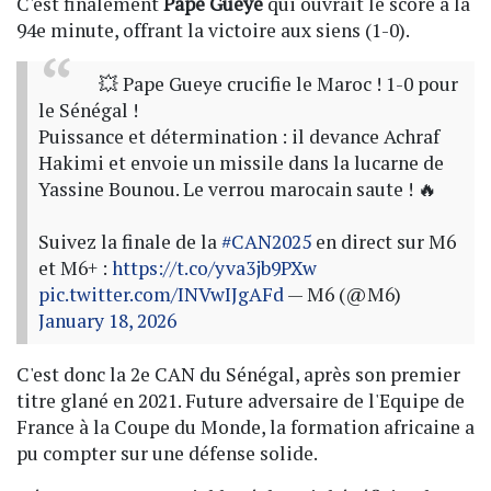
C'est finalement
Pape Gueye
qui ouvrait le score à la
94e minute, offrant la victoire aux siens (1-0).
💥 Pape Gueye crucifie le Maroc ! 1-0 pour
le Sénégal !
Puissance et détermination : il devance Achraf
Hakimi et envoie un missile dans la lucarne de
Yassine Bounou. Le verrou marocain saute ! 🔥
Suivez la finale de la
#CAN2025
en direct sur M6
et M6+ :
https://t.co/yva3jb9PXw
pic.twitter.com/INVwIJgAFd
— M6 (@M6)
January 18, 2026
C'est donc la 2e CAN du Sénégal, après son premier
titre glané en 2021. Future adversaire de l'Equipe de
France à la Coupe du Monde, la formation africaine a
pu compter sur une défense solide.