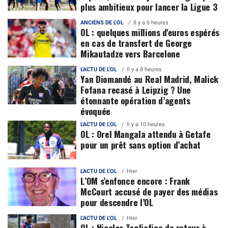
plus ambitieux pour lancer la Ligue 3
ANCIENS DE L'OL
Il y a 6 heures
OL : quelques millions d'euros espérés
en cas de transfert de George
Mikautadze vers Barcelone
L'ACTU DE L'OL
Il y a 8 heures
Yan Diomandé au Real Madrid, Malick
Fofana recasé à Leipzig ? Une
étonnante opération d’agents
évoquée
L'ACTU DE L'OL
Il y a 10 heures
OL : Orel Mangala attendu à Getafe
pour un prêt sans option d’achat
L'ACTU DE L'OL
Hier
L’OM s’enfonce encore : Frank
McCourt accusé de payer des médias
pour descendre l’OL
L'ACTU DE L'OL
Hier
OL : Nicolas Tagliafico de retour à