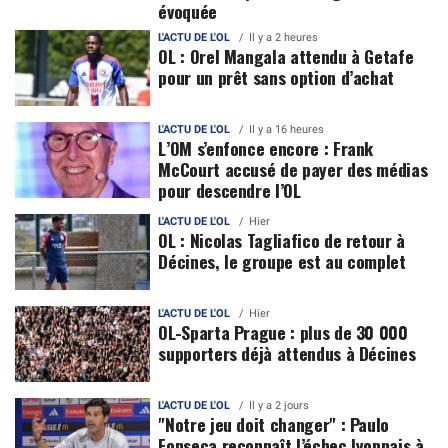
évoquée
L'ACTU DE L'OL
Il y a 2 heures
OL : Orel Mangala attendu à Getafe
pour un prêt sans option d’achat
L'ACTU DE L'OL
Il y a 16 heures
L’OM s’enfonce encore : Frank
McCourt accusé de payer des médias
pour descendre l’OL
L'ACTU DE L'OL
Hier
OL : Nicolas Tagliafico de retour à
Décines, le groupe est au complet
L'ACTU DE L'OL
Hier
OL-Sparta Prague : plus de 30 000
supporters déjà attendus à Décines
L'ACTU DE L'OL
Il y a 2 jours
"Notre jeu doit changer" : Paulo
Fonseca reconnaît l’échec lyonnais à