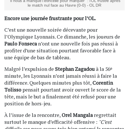
"Il nous a manqué l’étincelle pour marquer" : l’OL frustré après
le match nul face au Havre (0-0) - OL DR
Encore une journée frustrante pour l’OL.
C’est une nouvelle soirée décevante pour
l’Olympique Lyonnais. Ce dimanche, les joueurs de
Paulo Fonseca
n’ont une nouvelle fois pas réussi à
profiter d’une situation pourtant favorable face à
une équipe de bas de tableau.
Malgré l’expulsion de
Stephan Zagadou
à la 56ᵉ
minute, les Lyonnais n’ont jamais réussi à faire la
différence. Quelques minutes plus tôt,
Corentin
Tolisso
pensait pourtant avoir ouvert le score de la
tête, mais le but a finalement été refusé pour une
position de hors-jeu.
À l’issue de la rencontre,
Orel Mangala
regrettait
surtout le manque d’efficacité offensive :
"C’est
difficile car nous avons très bien entamé la rencontre