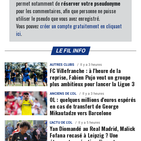
permet notamment de
réserver votre pseudonyme
pour les commentaires, afin que personne ne puisse
utiliser le pseudo que vous avez enregistré.
Vous pouvez
créer un compte gratuitement en cliquant
ici
.
LE FIL INFO
AUTRES CLUBS
Il y a 3 heures
FC Villefranche : à l'heure de la
reprise, Fabien Pujo veut un groupe
plus ambitieux pour lancer la Ligue 3
ANCIENS DE L'OL
Il y a 3 heures
OL : quelques millions d'euros espérés
en cas de transfert de George
Mikautadze vers Barcelone
L'ACTU DE L'OL
Il y a 5 heures
Yan Diomandé au Real Madrid, Malick
Fofana recasé à Leipzig ? Une