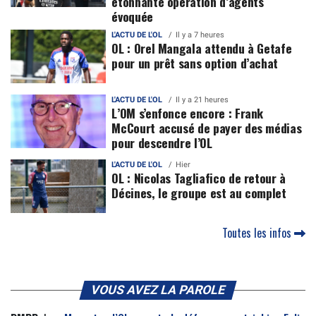
étonnante opération d’agents
évoquée
L'ACTU DE L'OL
Il y a 7 heures
OL : Orel Mangala attendu à Getafe
pour un prêt sans option d’achat
L'ACTU DE L'OL
Il y a 21 heures
L’OM s’enfonce encore : Frank
McCourt accusé de payer des médias
pour descendre l’OL
L'ACTU DE L'OL
Hier
OL : Nicolas Tagliafico de retour à
Décines, le groupe est au complet
Toutes les infos
VOUS AVEZ LA PAROLE