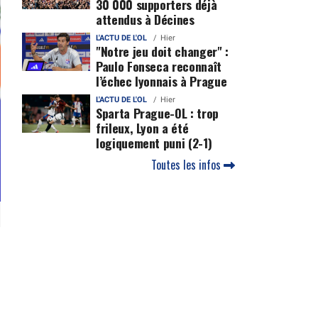
30 000 supporters déjà
attendus à Décines
L'ACTU DE L'OL
Hier
"Notre jeu doit changer" :
Paulo Fonseca reconnaît
l’échec lyonnais à Prague
L'ACTU DE L'OL
Hier
Sparta Prague-OL : trop
frileux, Lyon a été
logiquement puni (2-1)
Toutes les infos