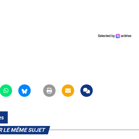
es
R LE MÊME SUJET