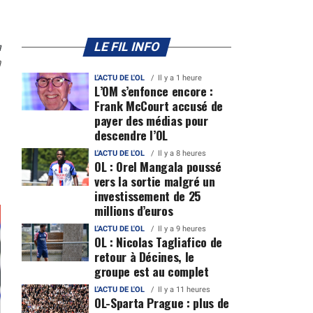
n
LE FIL INFO
0
L'ACTU DE L'OL
Il y a 1 heure
L’OM s’enfonce encore :
Frank McCourt accusé de
payer des médias pour
descendre l’OL
L'ACTU DE L'OL
Il y a 8 heures
OL : Orel Mangala poussé
vers la sortie malgré un
investissement de 25
millions d’euros
L'ACTU DE L'OL
Il y a 9 heures
OL : Nicolas Tagliafico de
retour à Décines, le
groupe est au complet
L'ACTU DE L'OL
Il y a 11 heures
OL-Sparta Prague : plus de