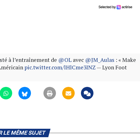
sté à l’entraînement de
@OL
avec
@JM_Aulas
: « Make
l’Américain
pic.twitter.com/lHlCme3INZ
— Lyon Foot
R LE MÊME SUJET