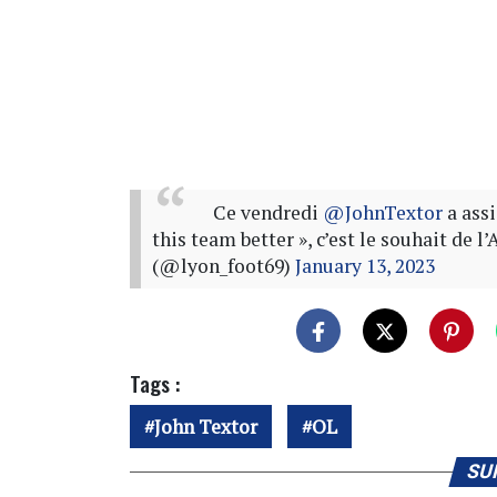
Ce vendredi
@JohnTextor
a assi
this team better », c’est le souhait de 
(@lyon_foot69)
January 13, 2023
Tags :
John Textor
OL
SU