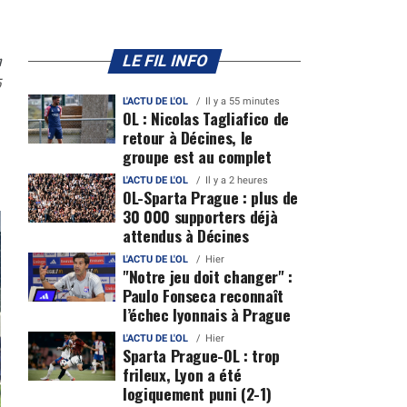
n
LE FIL INFO
5
L'ACTU DE L'OL
Il y a 55 minutes
OL : Nicolas Tagliafico de
retour à Décines, le
groupe est au complet
L'ACTU DE L'OL
Il y a 2 heures
OL-Sparta Prague : plus de
30 000 supporters déjà
attendus à Décines
L'ACTU DE L'OL
Hier
"Notre jeu doit changer" :
Paulo Fonseca reconnaît
l’échec lyonnais à Prague
L'ACTU DE L'OL
Hier
Sparta Prague-OL : trop
frileux, Lyon a été
logiquement puni (2-1)