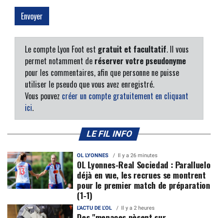
Le compte Lyon Foot est
gratuit et facultatif
. Il vous
permet notamment de
réserver votre pseudonyme
pour les commentaires, afin que personne ne puisse
utiliser le pseudo que vous avez enregistré.
Vous pouvez
créer un compte gratuitement en cliquant
ici
.
LE FIL INFO
OL LYONNES
Il y a 26 minutes
OL Lyonnes-Real Sociedad : Paralluelo
déjà en vue, les recrues se montrent
pour le premier match de préparation
(1-1)
L'ACTU DE L'OL
Il y a 2 heures
Des "menaces pèsent sur