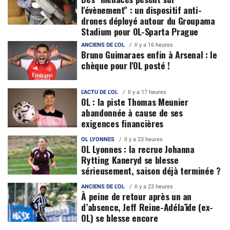
l'évènement" : un dispositif anti-
drones déployé autour du Groupama
Stadium pour OL-Sparta Prague
ANCIENS DE L'OL
Il y a 16 heures
Bruno Guimaraes enfin à Arsenal : le
chèque pour l'OL posté !
L'ACTU DE L'OL
Il y a 17 heures
OL : la piste Thomas Meunier
abandonnée à cause de ses
exigences financières
OL LYONNES
Il y a 23 heures
OL Lyonnes : la recrue Johanna
Rytting Kaneryd se blesse
sérieusement, saison déjà terminée ?
ANCIENS DE L'OL
Il y a 23 heures
À peine de retour après un an
d’absence, Jeff Reine-Adélaïde (ex-
OL) se blesse encore