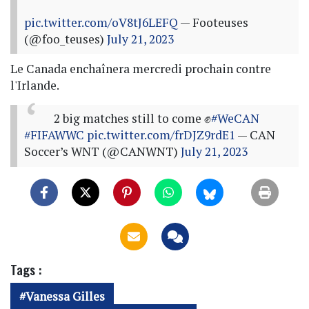
pic.twitter.com/oV8tJ6LEFQ
— Footeuses
(@foo_teuses)
July 21, 2023
Le Canada enchaînera mercredi prochain contre
l'Irlande.
2 big matches still to come ✊
#WeCAN
#FIFAWWC
pic.twitter.com/frDJZ9rdE1
— CAN
Soccer’s WNT (@CANWNT)
July 21, 2023
Tags :
Vanessa Gilles