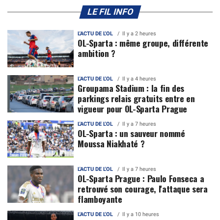
LE FIL INFO
L'ACTU DE L'OL
Il y a 2 heures
OL-Sparta : même groupe, différente
ambition ?
L'ACTU DE L'OL
Il y a 4 heures
Groupama Stadium : la fin des
parkings relais gratuits entre en
vigueur pour OL-Sparta Prague
L'ACTU DE L'OL
Il y a 7 heures
OL-Sparta : un sauveur nommé
Moussa Niakhaté ?
L'ACTU DE L'OL
Il y a 7 heures
OL-Sparta Prague : Paulo Fonseca a
retrouvé son courage, l'attaque sera
flamboyante
L'ACTU DE L'OL
Il y a 10 heures