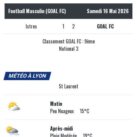
Football Masculin (GOAL FC)
Samedi 16 Mai 2026
Istres
1
2
GOAL FC
Classement GOAL FC : 9ème
National 3
MÉTÉO À LYON
St Laurent
Matin
Peu Nuageux 15°C
Après-midi
Pluie Modérée 19°C