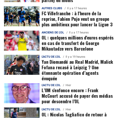
partie) en moins
AUTRES CLUBS
Il y a 17 heures
FC Villefranche : à l'heure de la
reprise, Fabien Pujo veut un groupe
plus ambitieux pour lancer la Ligue 3
ANCIENS DE L'OL
Il y a 17 heures
OL : quelques millions d'euros espérés
en cas de transfert de George
Mikautadze vers Barcelone
L'ACTU DE L'OL
Il y a 19 heures
Yan Diomandé au Real Madrid, Malick
Fofana recasé à Leipzig ? Une
étonnante opération d’agents
évoquée
L'ACTU DE L'OL
Hier
L’OM s’enfonce encore : Frank
McCourt accusé de payer des médias
pour descendre l’OL
L'ACTU DE L'OL
Hier
OL : Nicolas Tagliafico de retour à