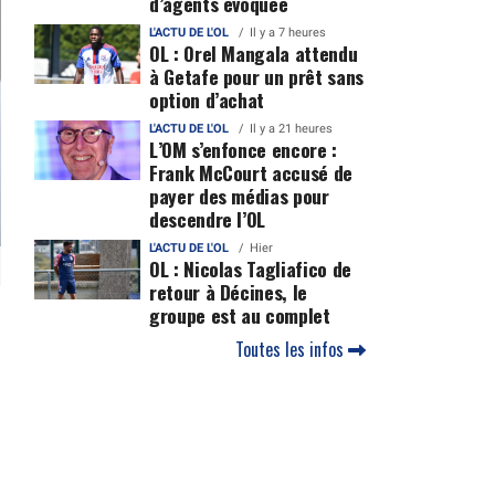
d’agents évoquée
L'ACTU DE L'OL
Il y a 7 heures
OL : Orel Mangala attendu
à Getafe pour un prêt sans
option d’achat
L'ACTU DE L'OL
Il y a 21 heures
L’OM s’enfonce encore :
Frank McCourt accusé de
payer des médias pour
descendre l’OL
L'ACTU DE L'OL
Hier
OL : Nicolas Tagliafico de
retour à Décines, le
groupe est au complet
Toutes les infos