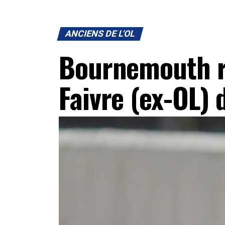
ANCIENS DE L'OL
Bournemouth r
Faivre (ex-OL) 