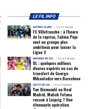
n
LE FIL INFO
0
AUTRES CLUBS
Il y a 3 heures
FC Villefranche : à l'heure
de la reprise, Fabien Pujo
veut un groupe plus
ambitieux pour lancer la
Ligue 3
ANCIENS DE L'OL
Il y a 3 heures
OL : quelques millions
d'euros espérés en cas de
transfert de George
Mikautadze vers Barcelone
L'ACTU DE L'OL
Il y a 5 heures
Yan Diomandé au Real
Madrid, Malick Fofana
recasé à Leipzig ? Une
étonnante opération