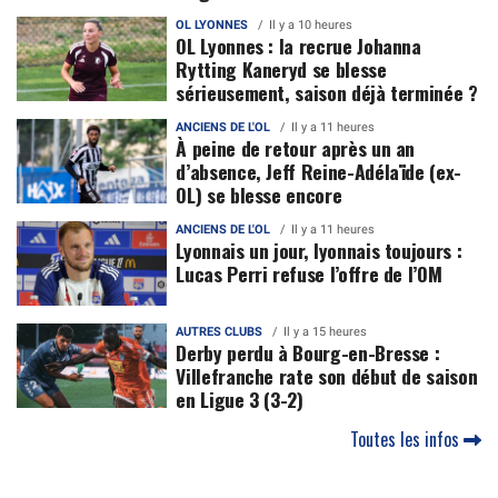
OL LYONNES
Il y a 10 heures
OL Lyonnes : la recrue Johanna
Rytting Kaneryd se blesse
sérieusement, saison déjà terminée ?
ANCIENS DE L'OL
Il y a 11 heures
À peine de retour après un an
d’absence, Jeff Reine-Adélaïde (ex-
OL) se blesse encore
ANCIENS DE L'OL
Il y a 11 heures
Lyonnais un jour, lyonnais toujours :
Lucas Perri refuse l’offre de l’OM
AUTRES CLUBS
Il y a 15 heures
Derby perdu à Bourg-en-Bresse :
Villefranche rate son début de saison
en Ligue 3 (3-2)
Toutes les infos