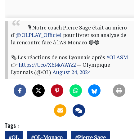
🎙 Notre coach Pierre Sage était au micro
d'
@OLPLAY_Officiel
pour livrer son analyse de
la rencontre face à l'AS Monaco 🔴🔵
🗞 Les réactions de nos Lyonnais après
#OLASM
👉
https://t.co/X6f4o7AYz2
— Olympique
Lyonnais (@OL)
August 24, 2024
Tags :
OL
OL-Monaco
Pierre Sage