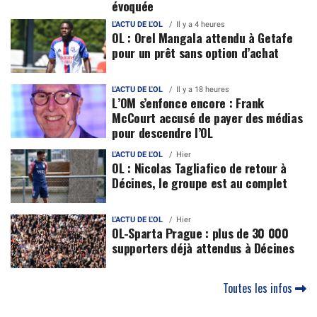
évoquée
L'ACTU DE L'OL
Il y a 4 heures
OL : Orel Mangala attendu à Getafe
pour un prêt sans option d’achat
L'ACTU DE L'OL
Il y a 18 heures
L’OM s’enfonce encore : Frank
McCourt accusé de payer des médias
pour descendre l’OL
L'ACTU DE L'OL
Hier
OL : Nicolas Tagliafico de retour à
Décines, le groupe est au complet
L'ACTU DE L'OL
Hier
OL-Sparta Prague : plus de 30 000
supporters déjà attendus à Décines
Toutes les infos