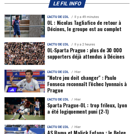
LE FIL INFO
L'ACTU DE L'OL
Il y a 49 minutes
OL : Nicolas Tagliafico de retour à
Décines, le groupe est au complet
L'ACTU DE L'OL
Il y a 2 heures
OL-Sparta Prague : plus de 30 000
supporters déjà attendus à Décines
L'ACTU DE L'OL
Hier
"Notre jeu doit changer" : Paulo
Fonseca reconnaît l’échec lyonnais à
Prague
L'ACTU DE L'OL
Hier
Sparta Prague-OL : trop frileux, Lyon
a été logiquement puni (2-1)
L'ACTU DE L'OL
Hier
AS Roma et Malick Fofana : le Belge