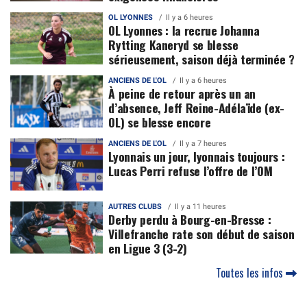
OL LYONNES
Il y a 6 heures
OL Lyonnes : la recrue Johanna
Rytting Kaneryd se blesse
sérieusement, saison déjà terminée ?
ANCIENS DE L'OL
Il y a 6 heures
À peine de retour après un an
d’absence, Jeff Reine-Adélaïde (ex-
OL) se blesse encore
ANCIENS DE L'OL
Il y a 7 heures
Lyonnais un jour, lyonnais toujours :
Lucas Perri refuse l’offre de l’OM
AUTRES CLUBS
Il y a 11 heures
Derby perdu à Bourg-en-Bresse :
Villefranche rate son début de saison
en Ligue 3 (3-2)
Toutes les infos