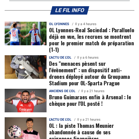
LE FIL INFO
OL LYONNES
Il y a 4 heures
OL Lyonnes-Real Sociedad : Paralluelo
déjà en vue, les recrues se montrent
pour le premier match de préparation
(1-1)
L'ACTU DE L'OL
Il y a 6 heures
Des "menaces pèsent sur
l'évènement" : un dispositif anti-
drones déployé autour du Groupama
Stadium pour OL-Sparta Prague
ANCIENS DE L'OL
Il y a 21 heures
Bruno Guimaraes enfin à Arsenal : le
chèque pour l'OL posté !
L'ACTU DE L'OL
Il y a 21 heures
OL : la piste Thomas Meunier
abandonnée à cause de ses
exigences financières