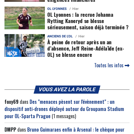
OL LYONNES
Hier
OL Lyonnes : la recrue Johanna
Rytting Kaneryd se blesse
sérieusement, saison déjà terminée ?
ANCIENS DE L'OL
Hier
À peine de retour après un an
d’absence, Jeff Reine-Adélaïde (ex-
OL) se blesse encore
Toutes les infos
VOUS AVEZ LA PAROLE
foxy69
dans
Des "menaces pèsent sur l'évènement" : un
dispositif anti-drones déployé autour du Groupama Stadium
pour OL-Sparta Prague
(1 messages)
DMPP
dans
Bruno Guimaraes enfin à Arsenal : le chèque pour