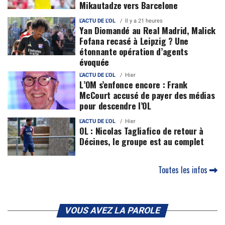
Mikautadze vers Barcelone
L'ACTU DE L'OL
Il y a 21 heures
Yan Diomandé au Real Madrid, Malick
Fofana recasé à Leipzig ? Une
étonnante opération d’agents
évoquée
L'ACTU DE L'OL
Hier
L’OM s’enfonce encore : Frank
McCourt accusé de payer des médias
pour descendre l’OL
L'ACTU DE L'OL
Hier
OL : Nicolas Tagliafico de retour à
Décines, le groupe est au complet
Toutes les infos
VOUS AVEZ LA PAROLE