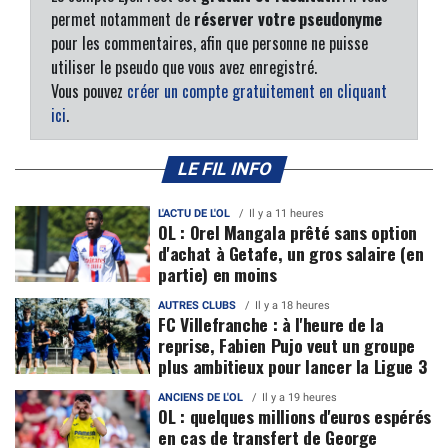
permet notamment de
réserver votre pseudonyme
pour les commentaires, afin que personne ne puisse
utiliser le pseudo que vous avez enregistré.
Vous pouvez
créer un compte gratuitement en cliquant
ici
.
LE FIL INFO
L'ACTU DE L'OL
Il y a 11 heures
OL : Orel Mangala prêté sans option
d'achat à Getafe, un gros salaire (en
partie) en moins
AUTRES CLUBS
Il y a 18 heures
FC Villefranche : à l'heure de la
reprise, Fabien Pujo veut un groupe
plus ambitieux pour lancer la Ligue 3
ANCIENS DE L'OL
Il y a 19 heures
OL : quelques millions d'euros espérés
en cas de transfert de George