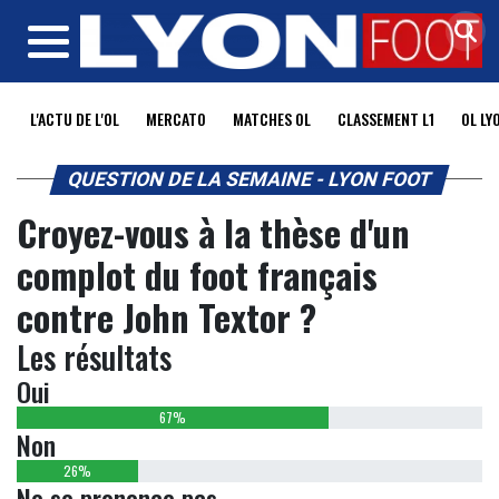
MENU
L'ACTU DE L'OL
MERCATO
MATCHES OL
CLASSEMENT L1
OL LY
QUESTION DE LA SEMAINE - LYON FOOT
Croyez-vous à la thèse d'un
complot du foot français
contre John Textor ?
Les résultats
Oui
67%
Non
26%
Ne se prononce pas