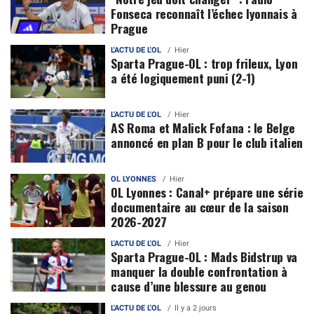
Fonseca reconnaît l’échec lyonnais à
Prague
L'ACTU DE L'OL
Hier
Sparta Prague-OL : trop frileux, Lyon
a été logiquement puni (2-1)
L'ACTU DE L'OL
Hier
AS Roma et Malick Fofana : le Belge
annoncé en plan B pour le club italien
OL LYONNES
Hier
OL Lyonnes : Canal+ prépare une série
documentaire au cœur de la saison
2026-2027
L'ACTU DE L'OL
Hier
Sparta Prague-OL : Mads Bidstrup va
manquer la double confrontation à
cause d’une blessure au genou
L'ACTU DE L'OL
Il y a 2 jours