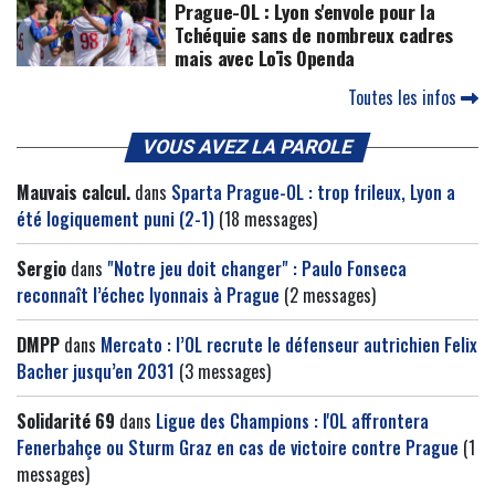
Prague-OL : Lyon s'envole pour la
Tchéquie sans de nombreux cadres
mais avec Loïs Openda
Toutes les infos
VOUS AVEZ LA PAROLE
Mauvais calcul.
dans
Sparta Prague-OL : trop frileux, Lyon a
été logiquement puni (2-1)
(18 messages)
Sergio
dans
"Notre jeu doit changer" : Paulo Fonseca
reconnaît l’échec lyonnais à Prague
(2 messages)
DMPP
dans
Mercato : l’OL recrute le défenseur autrichien Felix
Bacher jusqu’en 2031
(3 messages)
Solidarité 69
dans
Ligue des Champions : l'OL affrontera
Fenerbahçe ou Sturm Graz en cas de victoire contre Prague
(1
messages)