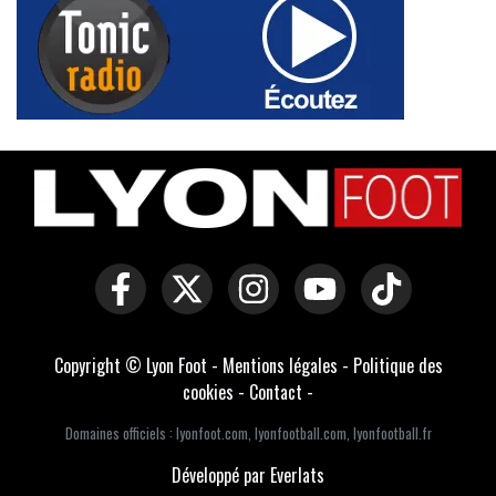
Copyright © Lyon Foot -
Mentions légales
-
Politique des
cookies
-
Contact
-
Domaines officiels :
lyonfoot.com
,
lyonfootball.com
,
lyonfootball.fr
Développé par Everlats