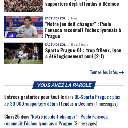
supporters déjà attendus à Décines
L'ACTU DE L'OL
Hier
"Notre jeu doit changer" : Paulo
Fonseca reconnaît l’échec lyonnais à
Prague
L'ACTU DE L'OL
Il y a 2 jours
Sparta Prague-OL : trop frileux, Lyon
a été logiquement puni (2-1)
Toutes les infos
VOUS AVEZ LA PAROLE
Entrees gratuites pour tout le
dans
OL-Sparta Prague : plus
de 30 000 supporters déjà attendus à Décines
(1 messages)
Chris25
dans
"Notre jeu doit changer" : Paulo Fonseca
reconnaît l’échec lyonnais à Prague
(3 messages)