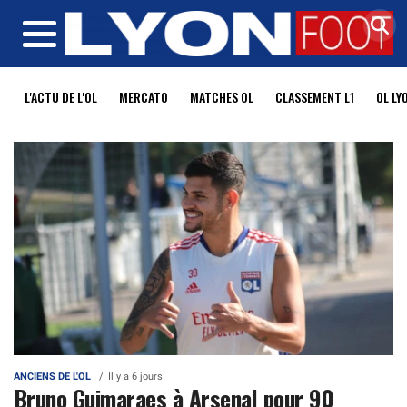
MENU
L'ACTU DE L'OL
MERCATO
MATCHES OL
CLASSEMENT L1
OL LY
ANCIENS DE L'OL
Il y a 6 jours
Bruno Guimaraes à Arsenal pour 90