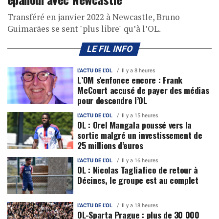
Transféré en janvier 2022 à Newcastle, Bruno
Guimarães se sent "plus libre" qu’à l’OL.
LE FIL INFO
L'ACTU DE L'OL
Il y a 8 heures
L’OM s’enfonce encore : Frank
McCourt accusé de payer des médias
pour descendre l’OL
L'ACTU DE L'OL
Il y a 15 heures
OL : Orel Mangala poussé vers la
sortie malgré un investissement de
25 millions d’euros
L'ACTU DE L'OL
Il y a 16 heures
OL : Nicolas Tagliafico de retour à
Décines, le groupe est au complet
L'ACTU DE L'OL
Il y a 18 heures
OL-Sparta Prague : plus de 30 000