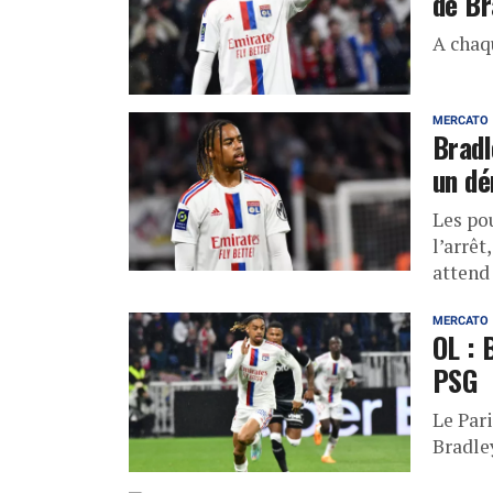
de Br
A chaq
MERCATO
Bradl
un dé
Les pou
l’arrêt
attend
MERCATO
OL : 
PSG
Le Par
Bradle