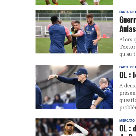
L'ACTU DE 
Guerr
Aulas
Alors q
Textor
qu'au t
L'ACTU DE 
OL : 
A deux 
présen
questio
problèm
MERCATO
OL : 