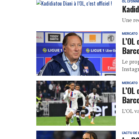
OL LYONN
Kadid
Une re
MERCATO
L’OL 
Barco
Le prop
Instag
MERCATO
L’OL 
Barc
L’OL va
L'ACTU DE 