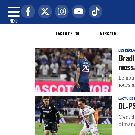
MENU
L'ACTU DE L'OL
MERCATO
LES DÉCL
Bradl
messa
Le nou
jours a
L'ACTU DE 
OL-PS
C'est d
dimanc