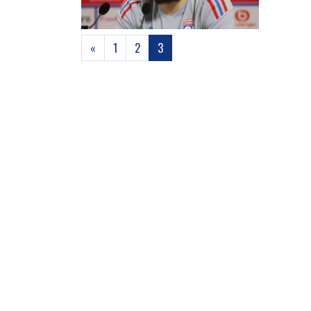
(current)
«
1
2
3