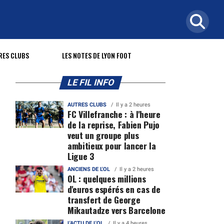
RES CLUBS
LES NOTES DE LYON FOOT
LE FIL INFO
AUTRES CLUBS
Il y a 2 heures
FC Villefranche : à l'heure
de la reprise, Fabien Pujo
veut un groupe plus
ambitieux pour lancer la
Ligue 3
ANCIENS DE L'OL
Il y a 2 heures
OL : quelques millions
d'euros espérés en cas de
transfert de George
Mikautadze vers Barcelone
L'ACTU DE L'OL
Il y a 4 heures