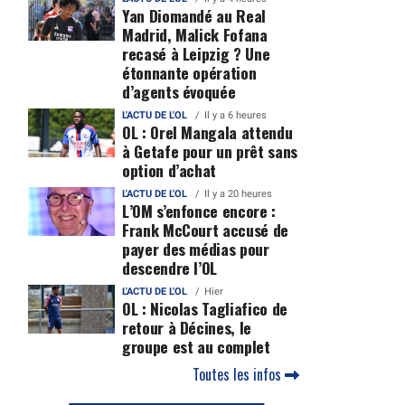
Yan Diomandé au Real
Madrid, Malick Fofana
recasé à Leipzig ? Une
étonnante opération
d’agents évoquée
L'ACTU DE L'OL
Il y a 6 heures
OL : Orel Mangala attendu
à Getafe pour un prêt sans
option d’achat
L'ACTU DE L'OL
Il y a 20 heures
L’OM s’enfonce encore :
Frank McCourt accusé de
payer des médias pour
descendre l’OL
L'ACTU DE L'OL
Hier
OL : Nicolas Tagliafico de
retour à Décines, le
groupe est au complet
Toutes les infos