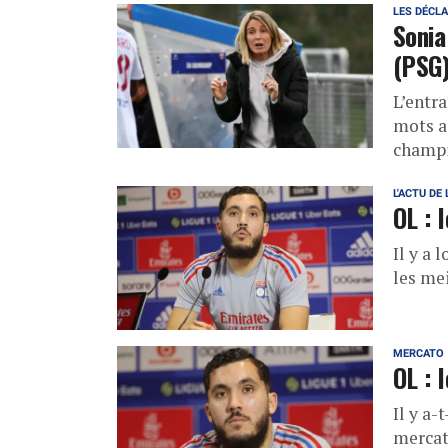
LES DÉCL
Sonia
(PSG)
L’entr
mots ap
champi
L'ACTU DE 
OL : 
Il y a 
les mei
MERCATO
OL : 
Il y a-
mercato