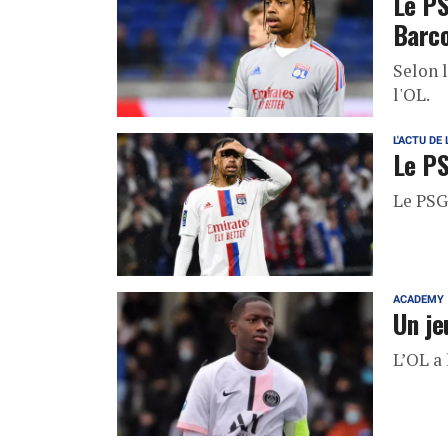
Le PS
Barco
Selon l
l'OL.
L'ACTU DE 
Le PS
Le PSG 
ACADEMY
Un je
L’OL a