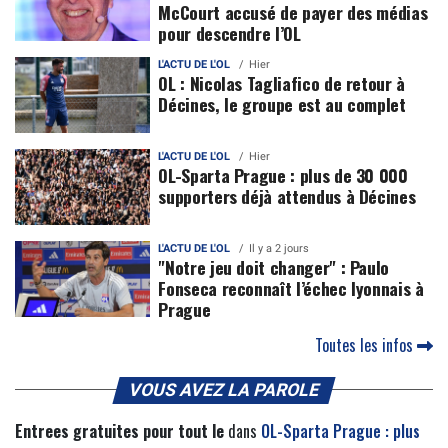
McCourt accusé de payer des médias
pour descendre l’OL
L'ACTU DE L'OL
Hier
OL : Nicolas Tagliafico de retour à
Décines, le groupe est au complet
L'ACTU DE L'OL
Hier
OL-Sparta Prague : plus de 30 000
supporters déjà attendus à Décines
L'ACTU DE L'OL
Il y a 2 jours
"Notre jeu doit changer" : Paulo
Fonseca reconnaît l’échec lyonnais à
Prague
Toutes les infos
VOUS AVEZ LA PAROLE
Entrees gratuites pour tout le
dans
OL-Sparta Prague : plus