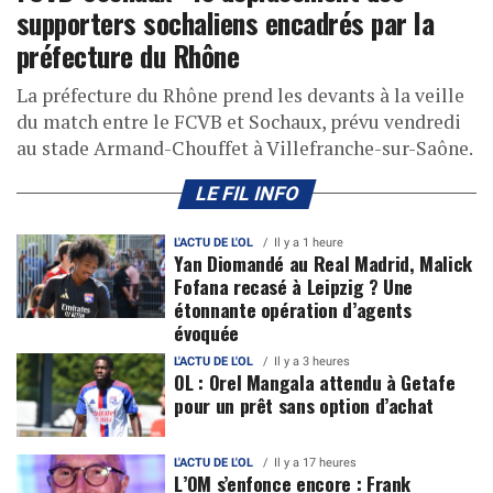
supporters sochaliens encadrés par la
préfecture du Rhône
La préfecture du Rhône prend les devants à la veille
du match entre le FCVB et Sochaux, prévu vendredi
au stade Armand-Chouffet à Villefranche-sur-Saône.
LE FIL INFO
L'ACTU DE L'OL
Il y a 1 heure
Yan Diomandé au Real Madrid, Malick
Fofana recasé à Leipzig ? Une
étonnante opération d’agents
évoquée
L'ACTU DE L'OL
Il y a 3 heures
OL : Orel Mangala attendu à Getafe
pour un prêt sans option d’achat
L'ACTU DE L'OL
Il y a 17 heures
L’OM s’enfonce encore : Frank