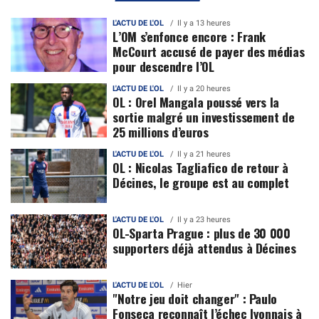
L'ACTU DE L'OL
Il y a 13 heures
L’OM s’enfonce encore : Frank
McCourt accusé de payer des médias
pour descendre l’OL
L'ACTU DE L'OL
Il y a 20 heures
OL : Orel Mangala poussé vers la
sortie malgré un investissement de
25 millions d’euros
L'ACTU DE L'OL
Il y a 21 heures
OL : Nicolas Tagliafico de retour à
Décines, le groupe est au complet
L'ACTU DE L'OL
Il y a 23 heures
OL-Sparta Prague : plus de 30 000
supporters déjà attendus à Décines
L'ACTU DE L'OL
Hier
"Notre jeu doit changer" : Paulo
Fonseca reconnaît l’échec lyonnais à