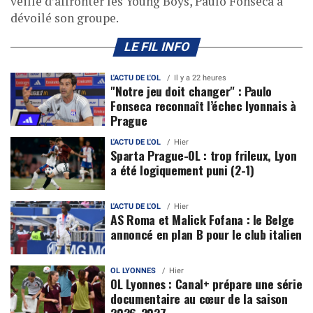
veille d’affronter les Young Boys, Paulo Fonseca a
dévoilé son groupe.
LE FIL INFO
L'ACTU DE L'OL
Il y a 22 heures
"Notre jeu doit changer" : Paulo
Fonseca reconnaît l’échec lyonnais à
Prague
L'ACTU DE L'OL
Hier
Sparta Prague-OL : trop frileux, Lyon
a été logiquement puni (2-1)
L'ACTU DE L'OL
Hier
AS Roma et Malick Fofana : le Belge
annoncé en plan B pour le club italien
OL LYONNES
Hier
OL Lyonnes : Canal+ prépare une série
documentaire au cœur de la saison