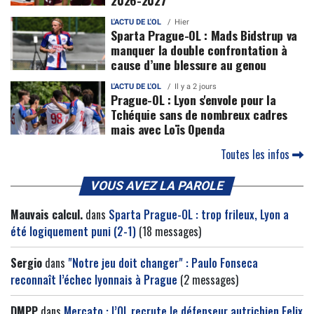
2026-2027
L'ACTU DE L'OL
Hier
Sparta Prague-OL : Mads Bidstrup va
manquer la double confrontation à
cause d’une blessure au genou
L'ACTU DE L'OL
Il y a 2 jours
Prague-OL : Lyon s'envole pour la
Tchéquie sans de nombreux cadres
mais avec Loïs Openda
Toutes les infos
VOUS AVEZ LA PAROLE
Mauvais calcul.
dans
Sparta Prague-OL : trop frileux, Lyon a
été logiquement puni (2-1)
(18 messages)
Sergio
dans
"Notre jeu doit changer" : Paulo Fonseca
reconnaît l’échec lyonnais à Prague
(2 messages)
DMPP
dans
Mercato : l’OL recrute le défenseur autrichien Felix