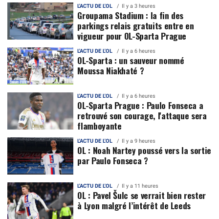
L'ACTU DE L'OL
Il y a 3 heures
Groupama Stadium : la fin des
parkings relais gratuits entre en
vigueur pour OL-Sparta Prague
L'ACTU DE L'OL
Il y a 6 heures
OL-Sparta : un sauveur nommé
Moussa Niakhaté ?
L'ACTU DE L'OL
Il y a 6 heures
OL-Sparta Prague : Paulo Fonseca a
retrouvé son courage, l'attaque sera
flamboyante
L'ACTU DE L'OL
Il y a 9 heures
OL : Noah Nartey poussé vers la sortie
par Paulo Fonseca ?
L'ACTU DE L'OL
Il y a 11 heures
OL : Pavel Šulc se verrait bien rester
à Lyon malgré l’intérêt de Leeds