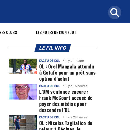
RES CLUBS
LES NOTES DE LYON FOOT
LE FIL INFO
L'ACTU DE L'OL
Il y a 1 heure
OL : Orel Mangala attendu
à Getafe pour un prêt sans
option d’achat
L'ACTU DE L'OL
Il y a 15 heures
L’OM s’enfonce encore :
Frank McCourt accusé de
payer des médias pour
descendre l’OL
L'ACTU DE L'OL
Il y a 23 heures
OL : Nicolas Tagliafico de
retour à Décines, le