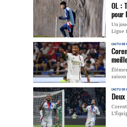
OL : 
pour 
Un joue
Ligue 1
L'ACTU DE 
Coren
meill
Élémen
saison
L'ACTU DE 
Deux 
Corent
L’Équi