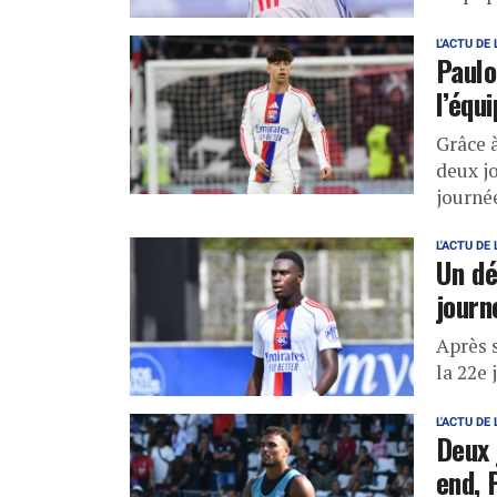
L'ACTU DE 
Paulo
l’équ
Grâce à
deux jo
journée
L'ACTU DE 
Un dé
journ
Après s
la 22e 
L'ACTU DE 
Deux 
end, 