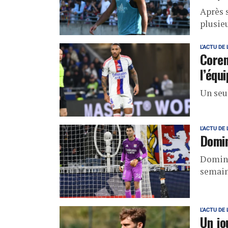
Après s
plusieu
L'ACTU DE 
Coren
l’équ
Un seu
L'ACTU DE 
Domin
Domini
semain
L'ACTU DE 
Un jo