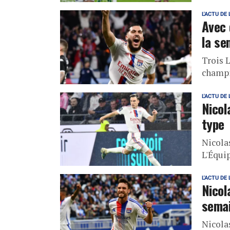
L'ACTU DE 
Avec 
la se
Trois 
champi
L'ACTU DE 
Nicol
type
Nicolas
L'Équi
L'ACTU DE 
Nicol
sema
Nicolas