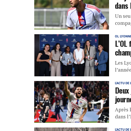
dans 
Un seu
compag
OL LYONN
L’OL 
cham
Les Ly
l’année
L'ACTU DE 
Deux 
journ
Après l
dans l’
L'ACTU DE 