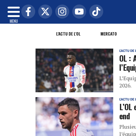
MENU
L'ACTU DE L'OL
MERCATO
L'ACTU DE 
OL : 
l’Equ
L’Equi
2026.
L'ACTU DE 
L’OL 
end
Plusie
l’équi