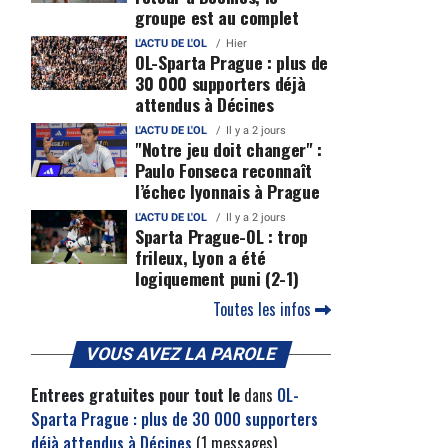
groupe est au complet
L'ACTU DE L'OL
Hier
OL-Sparta Prague : plus de
30 000 supporters déjà
attendus à Décines
L'ACTU DE L'OL
Il y a 2 jours
"Notre jeu doit changer" :
Paulo Fonseca reconnaît
l’échec lyonnais à Prague
L'ACTU DE L'OL
Il y a 2 jours
Sparta Prague-OL : trop
frileux, Lyon a été
logiquement puni (2-1)
Toutes les infos
VOUS AVEZ LA PAROLE
Entrees gratuites pour tout le
dans
OL-
Sparta Prague : plus de 30 000 supporters
déjà attendus à Décines
(1 messages)