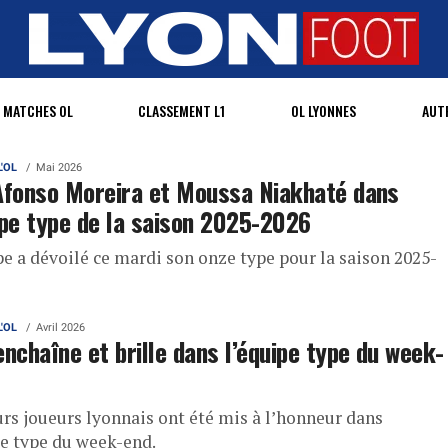
MATCHES OL
CLASSEMENT L1
OL LYONNES
AUT
L'OL
Mai 2026
Afonso Moreira et Moussa Niakhaté dans
ipe type de la saison 2025-2026
pe a dévoilé ce mardi son onze type pour la saison 2025-
L'OL
Avril 2026
enchaîne et brille dans l’équipe type du week-
urs joueurs lyonnais ont été mis à l’honneur dans
pe type du week-end.