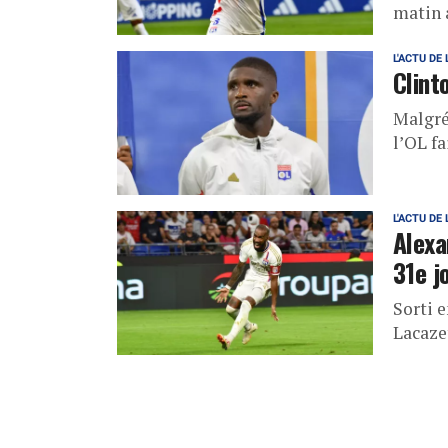
matin a
L'ACTU DE 
Clint
Malgré
l’OL fa
L'ACTU DE 
Alexa
31e j
Sorti e
Lacazet