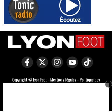
Copyright © Lyon Foot -
Mentions légales
-
Politique des
cookies
-
Contact
-
Domaines officiels :
lyonfoot.com
,
lyonfootball.com
,
lyonfootball.fr
Développé par Everlats