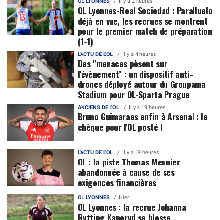
OL LYONNES
Il y a 2 heures
OL Lyonnes-Real Sociedad : Paralluelo
déjà en vue, les recrues se montrent
pour le premier match de préparation
(1-1)
L'ACTU DE L'OL
Il y a 4 heures
Des "menaces pèsent sur
l'évènement" : un dispositif anti-
drones déployé autour du Groupama
Stadium pour OL-Sparta Prague
ANCIENS DE L'OL
Il y a 19 heures
Bruno Guimaraes enfin à Arsenal : le
chèque pour l'OL posté !
L'ACTU DE L'OL
Il y a 19 heures
OL : la piste Thomas Meunier
abandonnée à cause de ses
exigences financières
OL LYONNES
Hier
OL Lyonnes : la recrue Johanna
Rytting Kaneryd se blesse