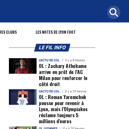
RES CLUBS
LES NOTES DE LYON FOOT
LE FIL INFO
L'ACTU DE L'OL
Il y a 8 heures
OL : Zachary Athekame
arrive en prêt de l’AC
Milan pour renforcer le
côté droit
L'ACTU DE L'OL
Il y a 15 heures
OL : Roman Yaremchuk
pousse pour revenir à
Lyon, mais l’Olympiakos
réclame toujours 5
millions d’euros
OL LYONNES
Il y a 20 heures