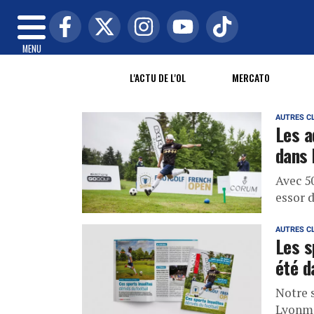
MENU
L'ACTU DE L'OL
MERCATO
AUTRES C
Les a
dans 
Avec 50
essor 
AUTRES C
Les s
été d
Notre 
Lyonmag