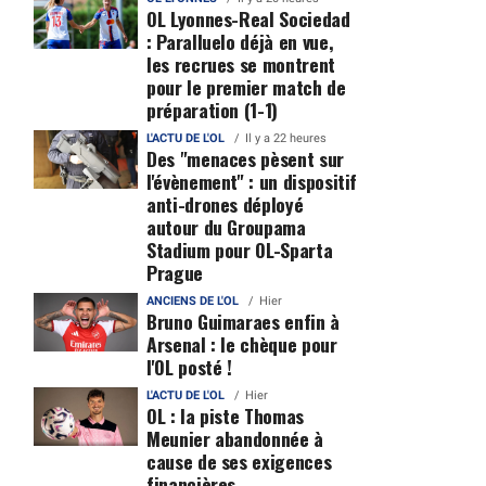
OL Lyonnes-Real Sociedad
: Paralluelo déjà en vue,
les recrues se montrent
pour le premier match de
préparation (1-1)
L'ACTU DE L'OL
Il y a 22 heures
Des "menaces pèsent sur
l'évènement" : un dispositif
anti-drones déployé
autour du Groupama
Stadium pour OL-Sparta
Prague
ANCIENS DE L'OL
Hier
Bruno Guimaraes enfin à
Arsenal : le chèque pour
l'OL posté !
L'ACTU DE L'OL
Hier
OL : la piste Thomas
Meunier abandonnée à
cause de ses exigences
financières