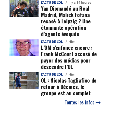
L'ACTU DE L'OL
Il y a 14 heures
Yan Diomandé au Real
Madrid, Malick Fofana
recasé à Leipzig ? Une
étonnante opération
d’agents évoquée
L'ACTU DE L'OL
Hier
L’OM s’enfonce encore :
Frank McCourt accusé de
payer des médias pour
descendre l’OL
L'ACTU DE L'OL
Hier
OL : Nicolas Tagliafico de
retour à Décines, le
groupe est au complet
Toutes les infos