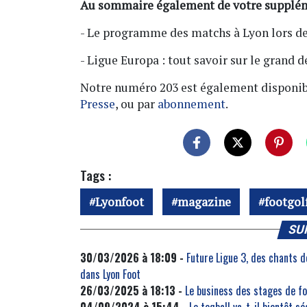
Au sommaire également de votre supplém
- Le programme des matchs à Lyon lors d
- Ligue Europa : tout savoir sur le grand d
Notre numéro 203 est également disponible
Presse
, ou par
abonnement
.
Tags :
Lyonfoot
magazine
footgol
SU
30/03/2026 à 18:09 -
Future Ligue 3, des chants de
dans Lyon Foot
26/03/2025 à 18:13 -
Le business des stages de foo
04/09/2024 à 15:44 -
Le teqball va-t-il bientôt sé