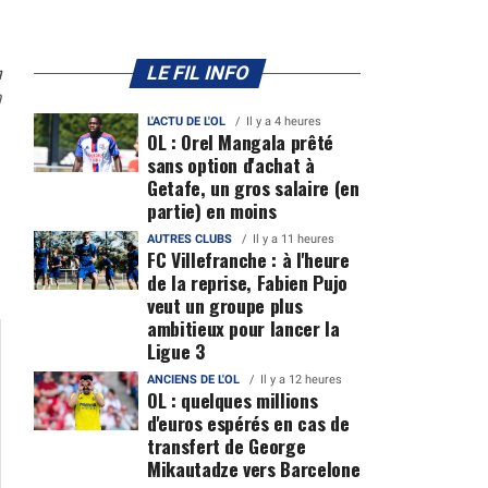
n
LE FIL INFO
0
L'ACTU DE L'OL
Il y a 4 heures
OL : Orel Mangala prêté
sans option d'achat à
Getafe, un gros salaire (en
partie) en moins
AUTRES CLUBS
Il y a 11 heures
FC Villefranche : à l'heure
de la reprise, Fabien Pujo
veut un groupe plus
ambitieux pour lancer la
Ligue 3
ANCIENS DE L'OL
Il y a 12 heures
OL : quelques millions
d'euros espérés en cas de
transfert de George
Mikautadze vers Barcelone