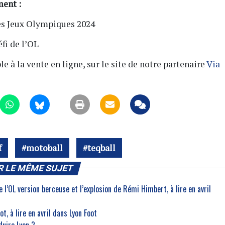
ent :
es Jeux Olympiques 2024
éfi de l’OL
 à la vente en ligne, sur le site de notre partenaire
Via
f
motoball
teqball
R LE MÊME SUJET
 l’OL version berceuse et l’explosion de Rémi Himbert, à lire en avril
t, à lire en avril dans Lyon Foot
duire Lyon ?